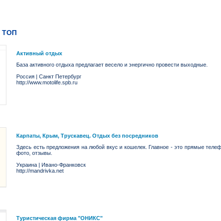
 ТОП
Активный отдых
База активного отдыха предлагает весело и энергично провести выходные.
Россия
|
Санкт Петербург
http://www.motolife.spb.ru
Карпаты, Крым, Трускавец. Отдых без посредников
Здесь есть предложения на любой вкус и кошелек. Главное - это прямые теле
фото, отзывы.
Украина
|
Ивано-Франковск
http://mandrivka.net
Туристическая фирма "ОНИКС"