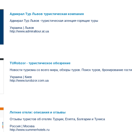
Адмирал Тур Львов туристическая компания
Адмирал Тур Львов -туристическая агенция-горящие туры
Украина
|
Львов
http://www.admiraltour.at.ua
TURobzor - туристическое обозрение
Новости туризма со всего мира, обзоры туров. Поиск туров, бронирование гости
Украина
|
Киев
http://www.turobzor.com.ua
Летние отели: описания и отзывы
Отзывы туристов об отелях Турции, Египта, Болгарии и Туниса
Россия
|
Москва
http://www.summerhotels.ru