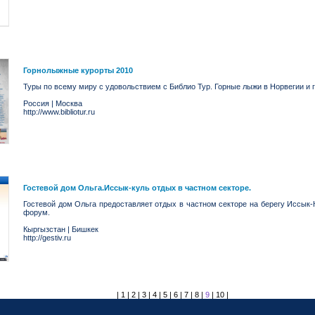
Горнолыжные курорты 2010
Туры по всему миру с удовольствием с Библио Тур. Горные лыжи в Норвегии и 
Россия
|
Москва
http://www.bibliotur.ru
Гостевой дом Ольга.Иссык-куль отдых в частном секторе.
Гостевой дом Ольга предоставляет отдых в частном секторе на берегу Иссык-
форум.
Кыргызстан
|
Бишкек
http://gestiv.ru
|
1
|
2
|
3
|
4
|
5
|
6
|
7
|
8
|
9
|
10
|