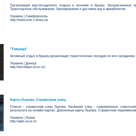
Организация круглогодичного отдыха и лечения в Крыму. Экскурсионные п
Транспортное обслуживание. Бронирование и доставка ж/д и авиабилетов.
Украина
|
Симферополь
http://www.onix.crimea.ua
"Таврида"
Активный отдых в Крыму,организация туристических походов по юго-западному
Украина
|
Донецк
http://tavridatur.ucoz.ru/
Карты Львова. Справочник улиц.
Список - справочник улиц Львова. Названия улиц - современные, советские
результата на онлайн-картах. Довоенные карты Львова. Справочник переименов
Украина
|
Львов
http://alan.ucoz.lv/