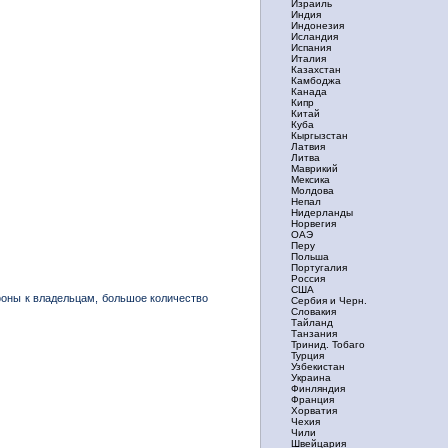
Израиль
Индия
Индонезия
Исландия
Испания
Италия
Казахстан
Камбоджа
Канада
Кипр
Китай
Куба
Кыргызстан
Латвия
Литва
Маврикий
Мексика
Молдова
Непал
Нидерланды
Норвегия
ОАЭ
Перу
Польша
Португалия
Россия
США
фоны к владельцам, большое количество
Сербия и Черн.
Словакия
Тайланд
Танзания
Тринид. Тобаго
Турция
Узбекистан
Украина
Финляндия
Франция
Хорватия
Чехия
Чили
Швейцария