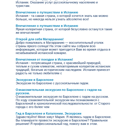
Испании. Оказание услуг русскоязычному населению и
туристам.
Впечатление о путешествии в Испанию
Испания - та самая страна, о которой хочется знать как можно
больше, но никогда нельзя узнать абсолютно все!
Впечатление о путешествии в Испанию
Яркая колоритная страна, от которой безусловно останутся такие
же впечатления!
Открой для себя Матарранию!
Добро пожаловать в Матарранию — восхитительный уголок
страны яркого солнца! На этом сайте мы собрали всю
информацию, которая может пригодится Вам во время отдыха в
незабываемой испанской комарке.
Впечатления от поездки в Испанию!
Испания - потрясающая страна, с красивейшей природой,
теплым и сухим климатом, неповторимым колоритом испанских
традиций, богатым историческим наследием. Испания принесет
радость не только любителям с
Экскурсии в Барселоне
Экскурсии по Барселоне с русскоязычным гидом.
Ознакомительная экскурсия по Барселоне с гидом на
русском.
Ознакомительная экскурсия по Барселоне с гидом на русском.
По ходу ознакомительной экскурсии мы познакомимся с
Барселоной в хронологической последовательности: от Старого
города с его более чем
Гид в Барселоне и Каталонии. Экскурсии
Здравствуйте! Меня зовут Мария. Я являюсь гидом в Барселоне.
Вы планируете провести экскурсию в Барселоне? Правильное
решение! Я профессиональный гид, помогу вам в этом.