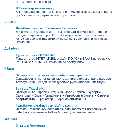
автомобиль с шофером
В Ганновер на выставку
Вы собираеиесь посетить Германию, мы по можем сделать Ваше
пребывание комфортным и интересным.
Дрезден
Лечебный туризм: Лечение в Германии
Лечение в Германии год от года набирает популярность среди
граждан Европы и стран СНГ. Всемирно известное немецкое
качество распространяется и на качество лечения в клиниках
Германии.
Дуйсбург
Турагентство iNTER-LINES
Турагентство iNTER-LINES: онлайн ПОИСК и ЗАКАЗ путевок НА
РУССКОМ ЯЗЫКЕ из Германии по всему миру.
Кёльн
Экскурсионные туры на автобусе по странам Европы
Однодневные и многодневные туры, программы отдыха на море.
Автобусно-пешеходные экскурсии с русскоговорящим гидом.
Sungate Travel e.K.
Экскурсии по Европе • Отдых на море • Круизы • Курорты •
Санатории • Визы • Авиабилеты • Автобусные билеты • Отели и
Апартаменты • Трансферы • Аренда автомашин
http://www.ukraina-hotel.biz/indexen.htm
Ukraina Hotel has 127 comfortable hotel rooms of European level,
cafe, bars, conference hall for 50 seats, recreation center.
Мюнхен
Отдых в Германии