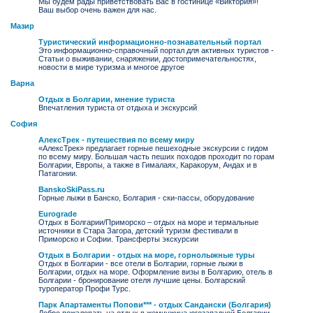
Мы будем рады приветствовать Вас в гостинице «Виктория»!
Ваш выбор очень важен для нас.
Мазир
Туристический информационно-познавательный портал
Это информационно-справочный портал для активных туристов -
Статьи о выживании, снаряжении, достопримечательностях,
новости в мире туризма и многое другое
Варна
Отдых в Болгарии, мнение туриста
Впечатления туриста от отдыха и экскурсий
София
АлексТрек - путешествия по всему миру
«АлексТрек» предлагает горные пешеходные экскурсии с гидом
по всему миру. Большая часть пеших походов проходит по горам
Болгарии, Европы, а также в Гималаях, Каракорум, Андах и в
Патагонии.
BanskoSkiPass.ru
Горные лыжи в Банско, Болгария - ски-пассы, оборудование
Eurograde
Отдых в Болгарии/Приморско – отдых на море и термальные
источники в Стара Загора, детский туризм фестивали в
Приморско и Софии. Трансферты экскурсии
Отдых в Болгарии - отдых на море, горнолыжные туры
Отдых в Болгарии - все отели в Болгарии, горные лыжи в
Болгарии, отдых на море. Оформление визы в Болгарию, отель в
Болгарии - бронирование отеля лучшие цены. Болгарский
туроператор Профи Турс.
Парк Апартаменты Попови*** - отдых Сандански (Болгария)