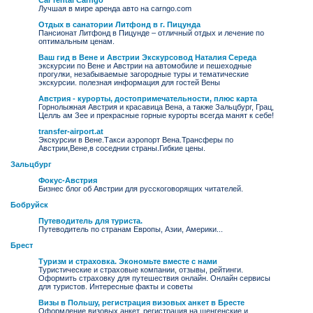
Car rental Carngo
Лучшая в мире аренда авто на carngo.com
Отдых в санатории Литфонд в г. Пицунда
Пансионат Литфонд в Пицунде – отличный отдых и лечение по
оптимальным ценам.
Ваш гид в Вене и Австрии Экскурсовод Наталия Середа
экскурсии по Вене и Австрии на автомобиле и пешеходные
прогулки, незабываемые загородные туры и тематические
экскурсии. полезная информация для гостей Вены
Австрия - курорты, достопримечательности, плюс карта
Горнолыжная Австрия и красавица Вена, а также Зальцбург, Грац,
Целль ам Зее и прекрасные горные курорты всегда манят к себе!
transfer-airport.at
Экскурсии в Вене.Такси аэропорт Вена.Трансферы по
Австрии,Вене,в соседнии страны.Гибкие цены.
Зальцбург
Фокус-Австрия
Бизнес блог об Австрии для русскоговорящих читателей.
Бобруйск
Путеводитель для туриста.
Путеводитель по странам Европы, Азии, Америки...
Брест
Туризм и страховка. Экономьте вместе с нами
Туристические и страховые компании, отзывы, рейтинги.
Оформить страховку для путешествия онлайн. Онлайн сервисы
для туристов. Интересные факты и советы
Визы в Польшу, регистрация визовых анкет в Бресте
Оформление визовых анкет, регистрация на шенгенские и