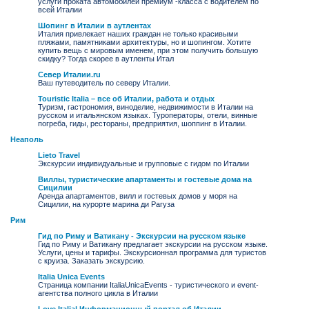
услуги проката автомобилей премиум -класса с водителем по
всей Италии
Шопинг в Италии в аутлентах
Италия привлекает наших граждан не только красивыми
пляжами, памятниками архитектуры, но и шопингом. Хотите
купить вещь с мировым именем, при этом получить большую
скидку? Тогда скорее в аутленты Итал
Север Италии.ru
Ваш путеводитель по северу Италии.
Touristic Italia – все об Италии, работа и отдых
Туризм, гастрономия, виноделие, недвижимости в Италии на
русском и итальянском языках. Туроператоры, отели, винные
погреба, гиды, рестораны, предприятия, шоппинг в Италии.
Неаполь
Lieto Travel
Экскурсии индивидуальные и групповые с гидом по Италии
Виллы, туристические апартаменты и гостевые дома на
Сицилии
Аренда апартаментов, вилл и гостевых домов у моря на
Сицилии, на курорте марина ди Рагуза
Рим
Гид по Риму и Ватикану - Экскурсии на русском языке
Гид по Риму и Ватикану предлагает экскурсии на русском языке.
Услуги, цены и тарифы. Экскурсионная программа для туристов
с круиза. Заказать экскурсию.
Italia Unica Events
Страница компании ItaliaUnicaEvents - туристического и event-
агентства полного цикла в Италии