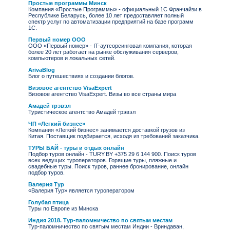
Простые программы Минск
Компания «Простые Программы» - официальный 1С Франчайзи в
Республике Беларусь, более 10 лет предоставляет полный
спектр услуг по автоматизации предприятий на базе программ
1С.
Первый номер ООО
ООО «Первый номер» - IT-аутсорсинговая компания, которая
более 20 лет работает на рынке обслуживания серверов,
компьютеров и локальных сетей.
ArivaBlog
Блог о путешествиях и создании блогов.
Визовое агентство VisaExpert
Визовое агентство VisaExpert. Визы во все страны мира
Амадей трэвэл
Туристическое агентство Амадей трэвэл
ЧП «Легкий бизнес»
Компания «Легкий бизнес» занимается доставкой грузов из
Китая. Поставщик подбирается, исходя из требований заказчика.
ТУРЫ БАЙ - туры и отдых онлайн
Подбор туров онлайн - TURY.BY +375 29 6 144 900. Поиск туров
всех ведущих туроператоров. Горящие туры, пляжные и
свадебные туры. Поиск туров, раннее бронирование, онлайн
подбор туров.
Валерия Тур
«Валерия Тур» является туроператором
Голубая птица
Туры по Европе из Минска
Индия 2018. Тур-паломничество по святым местам
Тур-паломничество по святым местам Индии - Вриндаван,