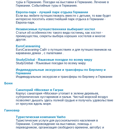
туры в Германию. Поездки на выставки в Германию. Лечение в
Германии. Событийные туры в Германию.
Европа-парк - лучший парк отдыха Германии
Если вы любите путешествовать вместе с детьми, то вам будет
интересно посетить известнейший парк отдыха в Германии -
Европа-парк.
Независимые путешественники выбирают хостел
Статья об особенностях такого вида гостиниц, как хостел -
преимущества, секреты выбора хороших хостелов и многое
другое.
EuroCaravaning
EuroCaravaning-Cайт о путешествиях и для путешествиников на
караванах,домах , с палатками .
StudyGlobal - Языковые поездки по всему миру
StudyGlobal - Языковые поездки по всему миру
Индивидуальные экскурсии и трансферы по Берлину и
Германии
Индивидуальные экскурсии и трансферы по Берлину и Германии
Бонн
Cанаторий «Москва» в Гаграх
Корпус санатория «Москва» утопает в зелени деревьев,
субтропических кустарников и пальм. Чистый морской воздух
позволяет дышать здесь полной грудью и получать удовольствие
от прогулок вдоль моря.
Ганновер
Туристическая компания Yaeho
Туристические услуги для русскоязычного населения в
Германии. Сопровождение на выставках, помощь с
переводчиком, организация свободного времени, автобус и