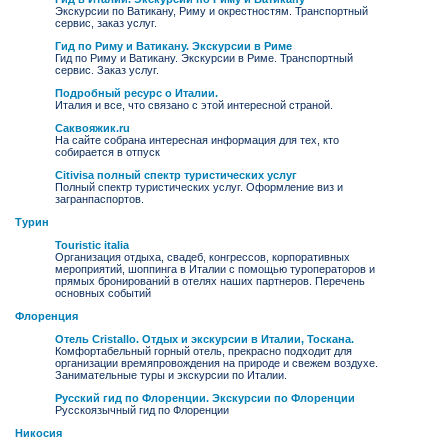
Экскурсии по Ватикану, Риму и окрестностям. Транспортный
сервис, заказ услуг.
Гид по Риму и Ватикану. Экскурсии в Риме
Гид по Риму и Ватикану. Экскурсии в Риме. Транспортный
сервис. Заказ услуг.
Подробный ресурс о Италии.
Италия и все, что связано с этой интересной страной.
Саквояжик.ru
На сайте собрана интересная информация для тех, кто
собирается в отпуск
Citivisa полный спектр туристических услуг
Полный спектр туристических услуг. Оформление виз и
загранпаспортов.
Турин
Touristic italia
Организация отдыха, свадеб, конгрессов, корпоративных
мероприятий, шоппинга в Италии с помощью туроператоров и
прямых бронирований в отелях наших партнеров. Перечень
основных событий
Флоренция
Отель Cristallo. Отдых и экскурсии в Италии, Тоскана.
Комфортабельный горный отель, прекрасно подходит для
организации времяпровождения на природе и свежем воздухе.
Занимательные туры и экскурсии по Италии.
Русский гид по Флоренции. Экскурсии по Флоренции
Русскоязычный гид по Флоренции
Никосия