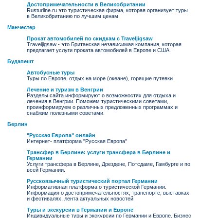
Достопримечательности в Великобритании
Rusturline.ru это туристическая фирма, которая организует туры
в Великобританию по лучшим ценам
Манчестер
Прокат автомобилей по скидкам с Traveljigsaw
Traveljigsaw - это Британская независимая компания, которая
предлагает услуги проката автомобилей в Европе и США.
Будапешт
Автобусные туры
Туры по Европе, отдых на море (океане), горящие путевки
Лечение и туризм в Венгрии
Разделы сайта информируют о возможностях для отдыха и
лечения в Венгрии. Поможем туристическими советами,
проинформируем о различных предложенных программах и
снабжим полезными советами.
Берлин
"Русская Европа" онлайн
Интернет- платформа "Русская Европа"
Трансфер в Берлине: услуги трансфера в Берлине и
Германии
Услуги трансфера в Берлине, Дрездене, Потсдаме, Гамбурге и по
всей Германии.
Русскоязычный туристический портал Германии
Информативная платформа о туристической Германии.
Информация о достопримечательностях, транспорте, выставках
и фестивалях, лента актуальных новостей
Туры и экскурсии в Германии и Европе
Индивидуальные туры и экскурсии по Германии и Европе. Бизнес