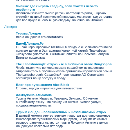
Ямайка: где сыграть свадьбу, если хочется чего-то
особенного
Любители зажигательного регги и настоящего рома, широких
пляжей и пышной тропической природы, мы знаем, где устроить
для вас яркую и необычную свадьбу! Конечно, на Ямайке!
Лондон
Туризм Лондон
Все о Лондоне и его обитателях
ЕдемВЛондон.Ру
Он-лайн бронирование гостиниц в Лондоне и Великобритании по
прямым ценам и без гарантии Кредитной картой. Трансферы,
Экскурсии, участие в Выставках, билеты на События Лондона.
Визовая поддержка.
The Lanesborough: отдохните в любимом отеле Виндзоров
Чтобы отдохнуть по-королевски в свадебном путешествии,
отправляйтесь в любимый отель британской королевской семьи
The Lanesborough. Свадебный туроператор AG Corporation
организует вашу поездку и проду
Блог про путешествия Alex Block
Страны, города и практика для путешествий
Жемчужина Альбиона
Туры в Англию, Израиль, Францию, Венгрию. Обучение
английскому языку - по скайпу и в Англии. Бизнес-услуги,
продажа недвижимости.
Туры в Лондон - великолепный и незабываемый отдых
В данный момент отечественным туристам доступно огромное
многообразие туристических маршрутов, но одним из самых
распространенных являются туры в Лондон и Англию в целом.
Лондон уже несколько лет подр