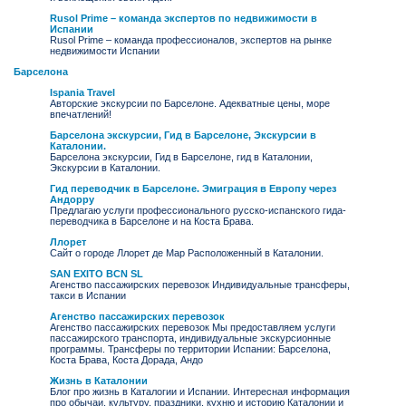
Rusol Prime – команда экспертов по недвижимости в
Испании
Rusol Prime – команда профессионалов, экспертов на рынке
недвижимости Испании
Барселона
Ispania Travel
Авторские экскурсии по Барселоне. Адекватные цены, море
впечатлений!
Барселона экскурсии, Гид в Барселоне, Экскурсии в
Каталонии.
Барселона экскурсии, Гид в Барселоне, гид в Каталонии,
Экскурсии в Каталонии.
Гид переводчик в Барселоне. Эмиграция в Европу через
Андорру
Предлагаю услуги профессионального русско-испанского гида-
переводчика в Барселоне и на Коста Бравa.
Ллорет
Сайт о городе Ллорет де Мар Расположенный в Каталонии.
SAN EXITO BCN SL
Агенство пассажирских перевозок Индивидуальные трансферы,
такси в Испании
Агенство пассажирских перевозок
Агенство пассажирских перевозок Мы предоставляем услуги
пассажирского транспорта, индивидуальные экскурсионные
программы. Трансферы по территории Испании: Барселона,
Коста Брава, Коста Дорада, Андо
Жизнь в Каталонии
Блог про жизнь в Каталогии и Испании. Интересная информация
про обычаи, культуру, праздники, кухню и историю Каталонии и