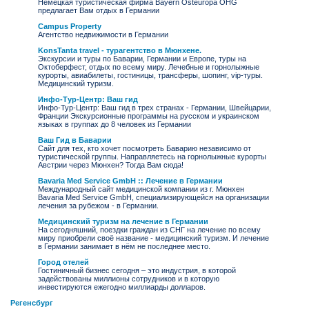
Немецкая туристическая фирма Bayern Osteuropa OHG
предлагает Вам отдых в Германии
Campus Property
Агентство недвижимости в Германии
KonsTanta travel - турагентство в Мюнхене.
Экскурсии и туры по Баварии, Германии и Европе, туры на
Октоберфест, отдых по всему миру. Лечебные и горнолыжные
курорты, авиабилеты, гостиницы, трансферы, шопинг, vip-туры.
Медицинский туризм.
Инфо-Тур-Центр: Ваш гид
Инфо-Тур-Центр: Ваш гид в трех странах - Германии, Швейцарии,
Франции Экскурсионные программы на русском и украинском
языках в группах до 8 человек из Германии
Ваш Гид в Баварии
Сайт для тех, кто хочет посмотреть Баварию независимо от
туристической группы. Направляетесь на горнолыжные курорты
Австрии через Мюнхен? Тогда Вам сюда!
Bavaria Med Service GmbH :: Лечение в Германии
Международный сайт медицинской компании из г. Мюнхен
Bavaria Med Service GmbH, специализирующейся на организации
лечения за рубежом - в Германии.
Медицинский туризм на лечение в Германии
На сегодняшний, поездки граждан из СНГ на лечение по всему
миру приобрели своё название - медицинский туризм. И лечение
в Германии занимает в нём не последнее место.
Город отелей
Гостиничный бизнес сегодня – это индустрия, в которой
задействованы миллионы сотрудников и в которую
инвестируются ежегодно миллиарды долларов.
Регенсбург