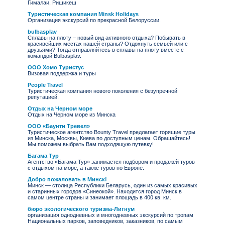
Гималаи, Ришикеш
Туристическая компания Minsk Holidays
Организация экскурсий по прекрасной Белоруссии.
bulbasplav
Сплавы на плоту – новый вид активного отдыха? Побывать в
красивейших местах нашей страны? Отдохнуть семьей или с
друзьями? Тогда отправляйтесь в сплавы на плоту вместе с
командой Bulbasplav.
ООО Хомо Туристус
Визовая поддержка и туры
People Travel
Туристическая компания нового поколения с безупречной
репутацией.
Отдых на Черном море
Отдых на Черном море из Минска
ООО «Баунти Тревел»
Туристическое агентство Bounty Travel предлагает горящие туры
из Минска, Москвы, Киева по доступным ценам. Обращайтесь!
Мы поможем выбрать Вам подходящую путевку!
Багама Тур
Агентство «Багама Тур» занимается подбором и продажей туров
с отдыхом на море, а также туров по Европе.
Добро пожаловать в Минск!
Минск — столица Республики Беларусь, один из самых красивых
и старинных городов «Синеокой». Находится город Минск в
самом центре страны и занимает площадь в 400 кв. км.
бюро экологического туризма-Лигнум
организация однодневных и многодневных экскурсий по тропам
Национальных парков, заповедников, заказников, по самым