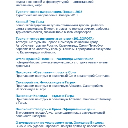
рядом с основной инфраструктурой — автостанцией,
магазинами, кафе.
Туристические направления. Январь 2018
Туристические направления. Январь 2018
Конный Тур Тыва
Конно-экспедиционный тур по охотничьим тропам, рыбалка/
охота в верховьях Енисея, сплавы по горным речкам, заброска
туристов/рыбаков, знакомство с бытом староверов
Туристическое интернет-агентство «101 ДОРОГА»
Автобусные туры по Европе с выездом из Калининграда.
Автобусные туры по России: Калининград, Санкт-Петербург,
Карелию и по Золотому кольцу. Также мы предлагаем экскурсии
по Калининграду и области.
Отели Красной Поляны – гостиница Greek House
hotelgreekhouse.ru — все вернувшиеся с отдыха живы и очень
довольны
Пансионат «Светлана» - пляжи в Сочи
Приглашаем на отдых в солнечный Сочи в санаторий Светлана.
Санаторий им. Челюскинцев в Гаграх
Приглашаем на отдых в солнечную Абхазию. Санаторий им
Челюскинцев в Гагра.
Пансионат Колхида — отдых в Гагра
Приглашаем на отдых в солнечную Абхазию. Пансионат Колхида
в Гагра.
Пансионат Славутич в Крым. Официальные цены.
В курортном городе Алушта находится наша замечательный
пансионат Славутич.
О путешествии по уральскому пути. Описание Вишеры.
В июне нам удалось проплыть по пути прямо до населенного