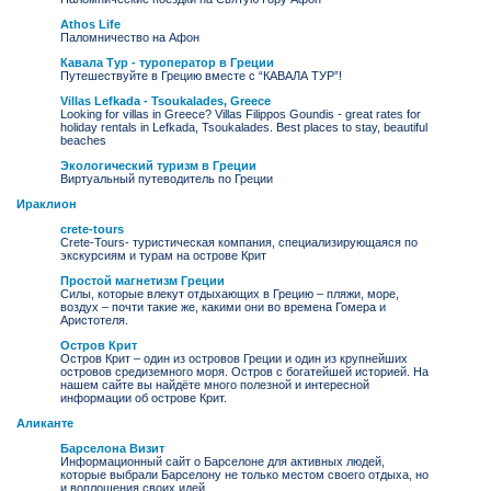
Αthos Life
Паломничество на Афон
Кавала Тур - туроператор в Греции
Путешествуйте в Грецию вместе с “КАВАЛА ТУР”!
Villas Lefkada - Tsoukalades, Greece
Looking for villas in Greece? Villas Filippos Goundis - great rates for
holiday rentals in Lefkada, Tsoukalades. Best places to stay, beautiful
beaches
Экологический туризм в Греции
Виртуальный путеводитель по Греции
Ираклион
crete-tours
Crete-Tours- туристическая компания, специализирующаяся по
экскурсиям и турам на острове Крит
Простой магнетизм Греции
Силы, которые влекут отдыхающих в Грецию – пляжи, море,
воздух – почти такие же, какими они во времена Гомера и
Аристотеля.
Остров Крит
Остров Крит – один из островов Греции и один из крупнейших
островов средиземного моря. Остров с богатейшей историей. На
нашем сайте вы найдёте много полезной и интересной
информации об острове Крит.
Аликанте
Барселона Визит
Информационный сайт о Барселоне для активных людей,
которые выбрали Барселону не только местом своего отдыха, но
и воплощения своих идей.