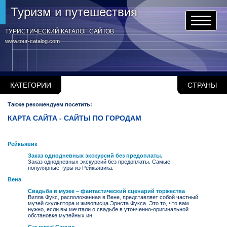
Туризм и путешествия
ТУРИСТИЧЕСКИЙ КАТАЛОГ САЙТОВ
www.tour-catalog.com
КАТЕГОРИИ
СТРАНЫ
Также рекомендуем посетить:
КАРТА САЙТА - САЙТЫ ПО ГОРОДАМ
Рейкьявик
Заказ однодневных экскурсий без предоплаты.
Заказ однодневных экскурсий без предоплаты. Самые
популярные туры из Рейкьявика.
Вена
Свадьба в музее – фантастический сценарий торжества
Вилла Фукс, расположенная в Вене, представляет собой частный
музей скульптора и живописца Эрнста Фукса. Это то, что вам
нужно, если вы мечтали о свадьбе в утонченно-оригинальной
обстановке музейных ин