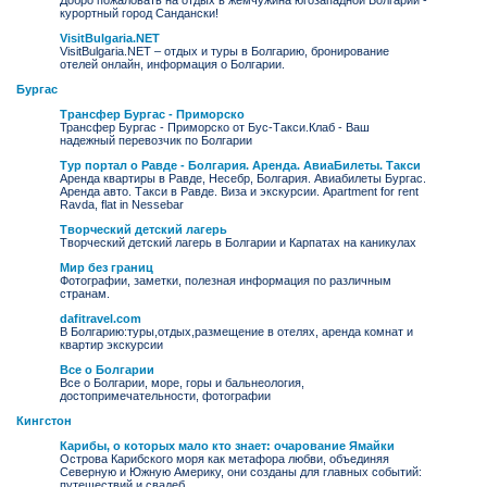
Добро пожаловать на отдых в жемчужина югозападной Болгарии -
курортный город Сандански!
VisitBulgaria.NET
VisitBulgaria.NET – отдых и туры в Болгарию, бронирование
отелей онлайн, информация о Болгарии.
Бургас
Трансфер Бургас - Приморско
Трансфер Бургас - Приморско от Бус-Такси.Клаб - Ваш
надежный перевозчик по Болгарии
Тур портал о Равде - Болгария. Аренда. АвиаБилеты. Такси
Аренда квартиры в Равде, Несебр, Болгария. Авиабилеты Бургас.
Аренда авто. Такси в Равде. Виза и экскурсии. Apartment for rent
Ravda, flat in Nessebar
Творческий детский лагерь
Творческий детский лагерь в Болгарии и Карпатах на каникулах
Мир без границ
Фотографии, заметки, полезная информация по различным
странам.
dafitravel.com
В Болгарию:туры,отдых,размещение в отелях, аренда комнат и
квартир экскурсии
Все о Болгарии
Все о Болгарии, море, горы и бальнеология,
достопримечательности, фотографии
Кингстон
Карибы, о которых мало кто знает: очарование Ямайки
Острова Карибского моря как метафора любви, объединяя
Северную и Южную Америку, они созданы для главных событий:
путешествий и свадеб.