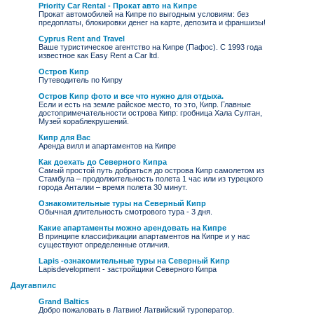
Priority Car Rental - Прокат авто на Кипре
Прокат автомобилей на Кипре по выгодным условиям: без
предоплаты, блокировки денег на карте, депозита и франшизы!
Cyprus Rent and Travel
Ваше туристическое агентство на Кипре (Пафос). С 1993 года
известное как Easy Rent a Car ltd.
Остров Кипр
Путеводитель по Кипру
Остров Кипр фото и все что нужно для отдыха.
Если и есть на земле райское место, то это, Кипр. Главные
достопримечательности острова Кипр: гробница Хала Султан,
Музей кораблекрушений.
Кипр для Вас
Аренда вилл и апартаментов на Кипре
Как доехать до Северного Кипра
Самый простой путь добраться до острова Кипр самолетом из
Стамбула – продолжительность полета 1 час или из турецкого
города Анталии – время полета 30 минут.
Ознакомительные туры на Северный Кипр
Обычная длительность смотрового тура - 3 дня.
Какие апартаменты можно арендовать на Кипре
В принципе классификации апартаментов на Кипре и у нас
существуют определенные отличия.
Lapis -ознакомительные туры на Северный Кипр
Lapisdevelopment - застройщики Северного Кипра
Даугавпилс
Grand Baltics
Добро пожаловать в Латвию! Латвийский туроператор.