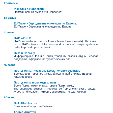
Тронхейм
Рыбалка в Норвегии!
Приглашаем на рыбалку в Норвегию!
Вроцлав
EU Travel - Однодневные поездки по Европе.
EU Travel - Однодневные поездки по Европе.
Краков
ITAP WORLD
ITAP (International Tourism Association of Professionals). The main
aim of ITAP is to unite all the tourism structures into unique system in
order to provide prosper work.
Виза в Польшу
Информация о Польше - визы, традиции, законы, отдых. Визовая
поддержка, оформление туристических виз.
Лиссабон
Португалия, Лиссабон. Здесь человек счастлив
Все самое интересное из самой солнечной столицы Европы
#явлиссабоне
Португалия: туры, отдых, визы
Все о Португалии - отдых, туры в Португалию,
достопримечательности, посольство Португалии, визы, города,
курорты, Лиссабон, история, экономика, погода, климат
Абакан
BaikalHotels.com
Загородный отдых на Байкале
Хостел Авиатор