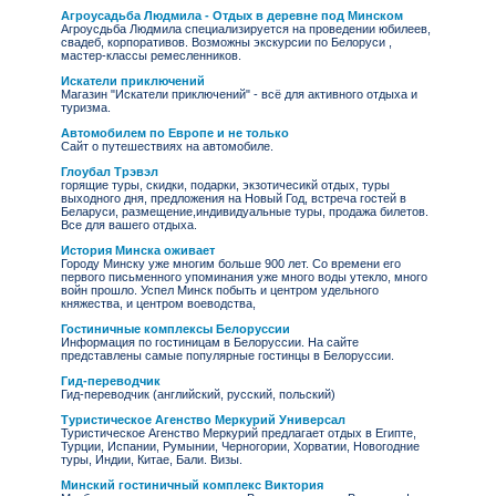
Агроусадьба Людмила - Отдых в деревне под Минском
Агроусдьба Людмила специализируется на проведении юбилеев,
свадеб, корпоративов. Возможны экскурсии по Белоруси ,
мастер-классы ремесленников.
Искатели приключений
Магазин "Искатели приключений" - всё для активного отдыха и
туризма.
Автомобилем по Европе и не только
Сайт о путешествиях на автомобиле.
Глоубал Трэвэл
горящие туры, скидки, подарки, экзотичесикй отдых, туры
выходного дня, предложения на Новый Год, встреча гостей в
Беларуси, размещение,индивидуальные туры, продажа билетов.
Все для вашего отдыха.
История Минска оживает
Городу Минску уже многим больше 900 лет. Со времени его
первого письменного упоминания уже много воды утекло, много
войн прошло. Успел Минск побыть и центром удельного
княжества, и центром воеводства,
Гостиничные комплексы Белоруссии
Информация по гостиницам в Белоруссии. На сайте
представлены самые популярные гостинцы в Белоруссии.
Гид-переводчик
Гид-переводчик (английский, русский, польский)
Туристическое Агенство Меркурий Универсал
Туристическое Агенство Меркурий предлагает отдых в Египте,
Турции, Испании, Румынии, Черногории, Хорватии, Новогодние
туры, Индии, Китае, Бали. Визы.
Минский гостиничный комплекс Виктория