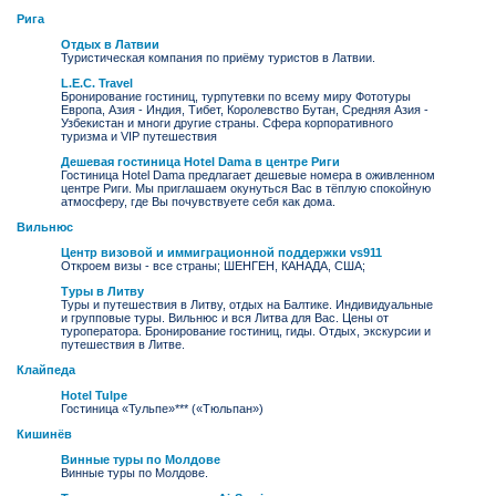
Рига
Отдых в Латвии
Туристическая компания по приёму туристов в Латвии.
L.E.C. Travel
Бронирование гостиниц, турпутевки по всему миру Фототуры
Европа, Азия - Индия, Тибет, Королевство Бутан, Средняя Азия -
Узбекистан и многи другие страны. Cфера корпоративного
туризма и VIP путешествия
Дешевая гостиница Hotel Dama в центре Риги
Гостиница Hotel Dama предлагает дешевые номера в оживленном
центре Риги. Мы приглашаем окунуться Вас в тёплую спокойную
атмосферу, где Вы почувствуете себя как дома.
Вильнюс
Центр визовой и иммиграционной поддержки vs911
Откроем визы - все страны; ШЕНГЕН, КАНАДА, США;
Туры в Литву
Туры и путешествия в Литву, отдых на Балтике. Индивидуальные
и групповые туры. Вильнюс и вся Литва для Вас. Цены от
туроператора. Бронирование гостиниц, гиды. Отдых, экскурсии и
путешествия в Литве.
Клайпеда
Hotel Tulpe
Гостиница «Тульпе»*** («Тюльпан»)
Кишинёв
Винные туры по Молдове
Винные туры по Молдове.