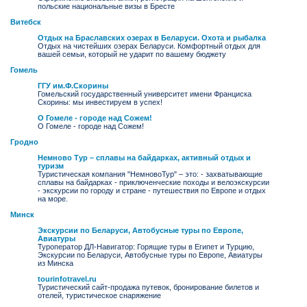
польские национальные визы в Бресте
Витебск
Отдых на Браславских озерах в Беларуси. Охота и рыбалка
Отдых на чистейших озерах Беларуси. Комфортный отдых для
вашей семьи, который не ударит по вашему бюджету
Гомель
ГГУ им.Ф.Скорины
Гомельский государственный университет имени Франциска
Скорины: мы инвестируем в успех!
О Гомеле - городе над Сожем!
О Гомеле - городе над Сожем!
Гродно
Немново Тур – сплавы на байдарках, активный отдых и
туризм
Туристическая компания "НемновоТур" – это: - захватывающие
сплавы на байдарках - приключенческие походы и велоэкскурсии
- экскурсии по городу и стране - путешествия по Европе и отдых
на море.
Минск
Экскурсии по Беларуси, Автобусные туры по Европе,
Авиатуры
Туроператор ДЛ-Навигатор: Горящие туры в Египет и Турцию,
Экскурсии по Беларуси, Автобусные туры по Европе, Авиатуры
из Минска
tourinfotravel.ru
Туристический сайт-продажа путевок, бронирование билетов и
отелей, туристическое снаряжение