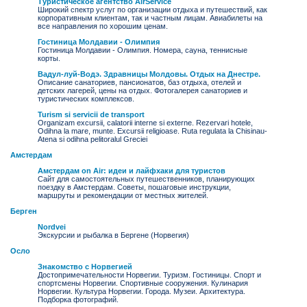
Туристическое агентство AirService
Широкий спектр услуг по организации отдыха и путешествий, как
корпоративным клиентам, так и частным лицам. Авиабилеты на
все направления по хорошим ценам.
Гостиница Молдавии - Олимпия
Гостиница Молдавии - Олимпия. Номера, сауна, теннисные
корты.
Вадул-луй-Водэ. Здравницы Молдовы. Отдых на Днестре.
Описание санаториев, пансионатов, баз отдыха, отелей и
детских лагерей, цены на отдых. Фотогалерея санаториев и
туристических комплексов.
Turism si servicii de transport
Organizam excursii, calatorii interne si externe. Rezervari hotele,
Odihna la mare, munte. Excursii religioase. Ruta regulata la Chisinau-
Atena si odihna pelitoralul Greciei
Амстердам
Амстердам on Air: идеи и лайфхаки для туристов
Сайт для самостоятельных путешественников, планирующих
поездку в Амстердам. Советы, пошаговые инструкции,
маршруты и рекомендации от местных жителей.
Берген
Nordvei
Экскурсии и рыбалка в Бергене (Норвегия)
Осло
Знакомство с Норвегией
Достопримечательности Норвегии. Туризм. Гостиницы. Спорт и
спортсмены Норвегии. Спортивные сооружения. Кулинария
Норвегии. Культура Норвегии. Города. Музеи. Архитектура.
Подборка фотографий.