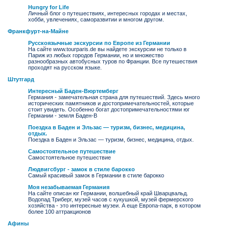
Hungry for Life
Личный блог о путешествиях, интересных городах и местах,
хобби, увлечениях, саморазвитии и многом другом.
Франкфурт-на-Майне
Русскоязычные экскурсии по Европе из Германии
На сайте www.tourparis.de вы найдете экскурсии не только в
Париж из любых городов Германии, но и множество
разнообразных автобусных туров по Франции. Все путешествия
проходят на русском языке.
Штутгард
Интересный Баден-Вюртемберг
Германия - замечательная страна для путешествий. Здесь много
исторических памятников и достопримечательностей, которые
стоит увидеть. Особенно богат достопримечательностями юг
Германии - земля Баден-В
Поездка в Баден и Эльзас — туризм, бизнес, медицина,
отдых.
Поездка в Баден и Эльзас — туризм, бизнес, медицина, отдых.
Самостоятельное путешествие
Самостоятельное путешествие
Людвигсбург - замок в стиле барокко
Самый красивый замок в Германии в стиле барокко
Моя незабываемая Германия
На сайте описан юг Германии, волшебный край Шварцвальд.
Водопад Триберг, музей часов с кукушкой, музей фермерского
хозяйства - это интересные музеи. А еще Европа-парк, в котором
более 100 аттракционов
Афины