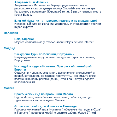
Апарт-отель в Испании
Апарт-отель в Испании, на берегу средиземного моря,
расположен в самом центре города Empuriabrava, на севере
Каталонии, в провинции Жирона (Girona). В изумительном месте
Коста-Брава.
Блог об Испании - интересно, полезно и познавательно!
Интересный блог об Испании, достопримечательности и обычаи,
видео и фото!
Валенсия
Reloj Superior
Mejores comparativas y reviews sobre relojes de todo Internet
Мадрид
Экскурсии Туры по Испании, Португалии
Индивидуальные и групповые, экскурсии, туры по Испании,
Португалии.
Исследуйте чудеса Испании: Прекрасный летний рай
Европы
Отдыхая в Испании, есть много достопримечательностей и
вещей, которые Вы не должны пропустить. Прочитайте ниже
изложенные наши рекомендации, чтобы ваш отпуск сделать
незабываемым.
Малага
Практический гид по провинции Малага
Гид по Малаге, заказ билетов и гостиниц, события, погода,
туристическая информация о Малаге.
Gunar - частный гид в Испании и Таиланде
Профессиональный гид в Испании (побережье Коста-дель-Соль)
и Таилане (провинция Краби) с опытом работы более 27 лет!