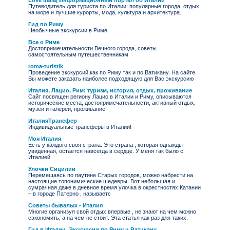
Love Italia| Информационный портал об Италии
Путеводитель для туриста по Италии: популярные города, отдых
на море и лучшие курорты, мода, культура и архитектура.
Гид по Риму
Необычные экскурсии в Риме
Все о Риме
Достопримечательности Вечного города, советы
самостоятельным путешественникам
roma-turistik
Проведение экскурсий как по Риму так и по Ватикану. На сайте
Вы можете заказать наиболее подходящую для Вас экскурсию
Италия, Лацио, Рим: туризм, история, отдых, проживание
Сайт посвящен региону Лацио в Италии и Риму, описываются
исторические места, достопримечательности, активный отдых,
музеи и галереи, проживание.
ИталияТрансфер
Индивидуальные трансферы в Италии!
Моя Италия
Есть у каждого своя страна. Это страна , которая однажды
увиденная, остается навсегда в сердце. У меня так было с
Италией
Улочки Сицилии
Перемещаясь по паутине Старых городов, можно набрести на
настоящие топонимические шедевры. Вот небольшая и
сумрачная даже в дневное время улочка в окрестностях Катании
– в городе Патерно , называетс
Советы бывалых - Италия
Многие организуя свой отдых впервые , не знают на чем можно
сэкономить, а на чем не стоит. Эта статья как раз для таких.
Гид в Италии. Экскурсии по Риму и Ватикану