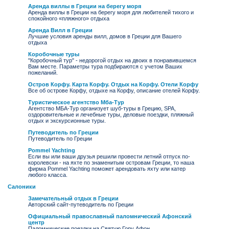
Аренда виллы в Греции на берегу моря
Аренда виллы в Греции на берегу моря для любителей тихого и
спокойного «пляжного» отдыха
Аренда Вилл в Греции
Лучшие условия аренды вилл, домов в Греции для Вашего
отдыха
Коробочные туры
"Коробочный тур" - недорогой отдых на двоих в понравившемся
Вам месте. Параметры тура подбираются с учетом Ваших
пожеланий.
Остров Корфу. Карта Корфу. Отдых на Корфу. Отели Корфу
Все об острове Корфу, отдыхе на Корфу, описание отелей Корфу.
Туристическое агентство Мба-Тур
Агентство МБА-Тур организует шуб-туры в Грецию, SPA,
оздоровительные и лечебные туры, деловые поездки, пляжный
отдых и экскурсионные туры.
Путеводитель по Греции
Путеводитель по Греции
Pommel Yachting
Если вы или ваши друзья решили провести летний отпуск по-
королевски - на яхте по знаменитым островам Греции, то наша
фирма Pommel Yachting поможет арендовать яхту или катер
любого класса.
Салоники
Замечательный отдых в Греции
Авторский сайт-путеводитель по Греции
Официальный православный паломнический Афонский
центр
Паломнические поездки на Святую Гору Афон