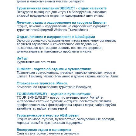
диким и малоизученным местам Беларуси.
Туристическая компания ЭВЕРЕСТ - отдых на высоте
Экскурсии выходного дня и туры в Белоруссию, оказание
визовой поддержки в открытии однократных шенген виз.
Лечение, отдых и оздоровление на курортах Европы
Отдых, лечение и оздоровление на европейских курортах с
туристической фирмой Wellness Travel Минск
Отдых, лечение и оздоровление в Швейцарии
Залогом успешного оздоровления и восстановления организма
является адекватное и качественное обследование,
позволяющее достоверно оценить состояние здоровья,
диагностировать имеющиеся проблемы и назна
ИнТур
Туристическое агентство
TurMir.bt - портал об отдыхе и путешествиях
Трансляция эскурсионных, пляжных, приключенческих туров в
Египет, Тайланд, Чехию, Румынию и другие страны евпопы, Азии.
Страхование туристов. Минск.
Комплексное страхование туристов в Беларуси.
TOURISMNEWS.BY – журнал о путешествиях
TOURISMNEWS.BY - новости о путешествиях. Читайте
интересные статьи о туризме и отдыхе, посмотрите глазами
профессиональных фотографов на страны мира; забронируйте
авиабилеты; найдите попутчика!
Туристическое агентство АБИтрэвел
Отдых на море, туризм, путешествия, экскурсионные поездки,
корпоративный отдых, визовая поддержка
Белоруссия отдых в санаториях
Сайт о санаторном лечении в Беларуси.