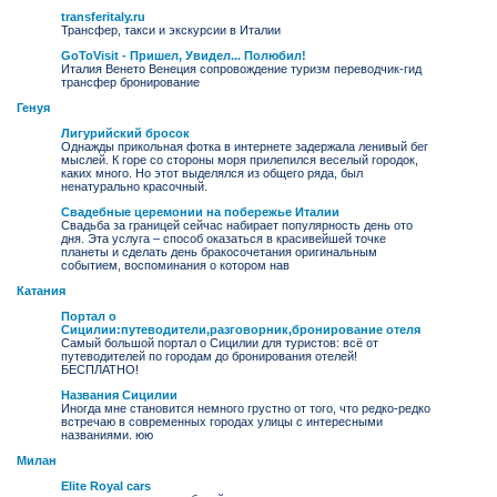
transferitaly.ru
Трансфер, такси и экскурсии в Италии
GoToVisit - Пришел, Увидел... Полюбил!
Италия Венето Венеция сопровождение туризм переводчик-гид
трансфер бронирование
Генуя
Лигурийский бросок
Однажды прикольная фотка в интернете задержала ленивый бег
мыслей. К горе со стороны моря прилепился веселый городок,
каких много. Но этот выделялся из общего ряда, был
ненатурально красочный.
Свадебные церемонии на побережье Италии
Свадьба за границей сейчас набирает популярность день ото
дня. Эта услуга – способ оказаться в красивейшей точке
планеты и сделать день бракосочетания оригинальным
событием, воспоминания о котором нав
Катания
Портал о
Сицилии:путеводители,разговорник,бронирование отеля
Самый большой портал о Сицилии для туристов: всё от
путеводителей по городам до бронирования отелей!
БЕСПЛАТНО!
Названия Сицилии
Иногда мне становится немного грустно от того, что редко-редко
встречаю в современных городах улицы с интересными
названиями. юю
Милан
Elite Royal cars