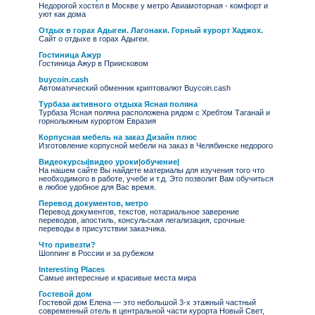
Недорогой хостел в Москве у метро Авиамоторная - комфорт и
уют как дома
Отдых в горах Адыгеи. Лагонаки. Горный курорт Хаджох.
Сайт о отдыхе в горах Адыгеи.
Гостиница Ажур
Гостиница Ажур в Приисковом
buycoin.cash
Автоматический обменник криптовалют Buycoin.cash
Турбаза активного отдыха Ясная поляна
Турбаза Ясная поляна расположена рядом с Хребтом Таганай и
горнолыжным курортом Евразия
Корпусная мебель на заказ Дизайн плюс
Изготовление корпусной мебели на заказ в Челябинске недорого
Видеокурсы|видео уроки|обучение|
На нашем сайте Вы найдете материалы для изучения того что
необходимого в работе, учебе и т.д. Это позволит Вам обучиться
в любое удобное для Вас время.
Перевод документов, метро
Перевод документов, текстов, нотариальное заверение
переводов, апостиль, консульская легализация, срочные
переводы в присутствии заказчика.
Что привезти?
Шоппинг в России и за рубежом
Interesting Places
Самые интересные и красивые места мира
Гостевой дом
Гостевой дом Елена — это небольшой 3-х этажный частный
современный отель в центральной части курорта Новый Свет,