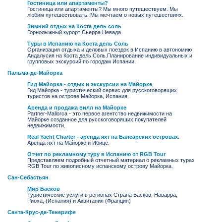
Гостиница или апартаменты?
Гостиница или апартаменты? Мы много путешествуем. Мы
любим путешествовать. Мы мечтаем о новых путешествиях.
Зимний отдых на Коста дель соль
Горнолыжный курорт Сьерра Невада
Туры в Испанию на Коста дель Соль
Организация отдыха и деловых поездок в Испанию в автономию
Андалусия на Коста дель Соль.Планирование индивидуальных и
групповых экскурсий по городам Испании.
Пальма-де-Майорка
Гид Майорка - отдых и экскурсии на Майорке
Гид Майорка - туристический сервис для русскоговорящих
туристов на острове Майорка, Испания.
Аренда и продажа вилл на Майорке
Partner-Mallorca - это первое агентство недвижимости на
Майорке созданное для русскоговорящих покупателей
недвижимости.
Real Yacht Charter - аренда яхт на Балеарских островах.
Аренда яхт на Майорке и Ибице.
Отчет по рекламному туру в Испанию от RGB Tour
Представляем подробный отчетный материал о рекламных турах
RGB Tour по живописному испанскому острову Майорка.
Сан-Себастьян
Мир Басков
Туристические услуги в регионах Страна Басков, Наварра,
Риоха, (Испания) и Аквитания (Франция)
Санта-Крус-де-Тенерифе