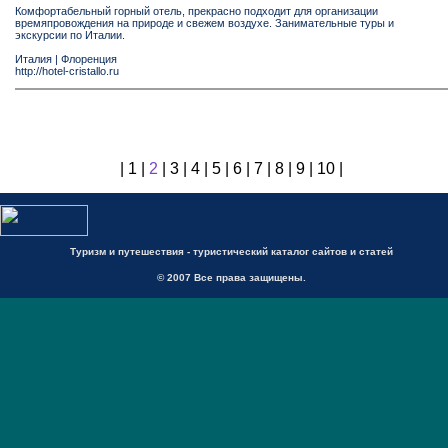
Комфортабельный горный отель, прекрасно подходит для организации
времяпровождения на природе и свежем воздухе. Занимательные туры и
экскурсии по Италии.
Италия
|
Флоренция
http://hotel-cristallo.ru
|
1
|
2
|
3
|
4
|
5
|
6
|
7
|
8
|
9
|
10
|
Туризм и путешествия - туристический каталог сайтов и статей
© 2007 Все права защищены.