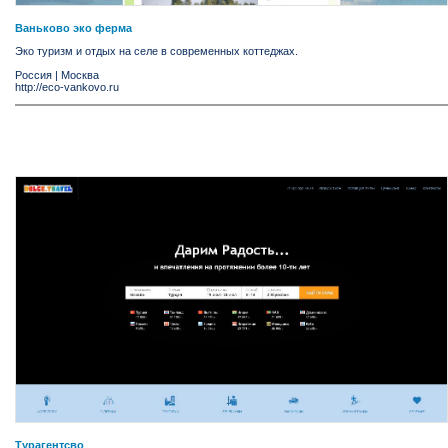
Ваньково эко ферма
Эко туризм и отдых на селе в современных коттеджах.
Россия
|
Москва
http://eco-vankovo.ru
Турагентсво