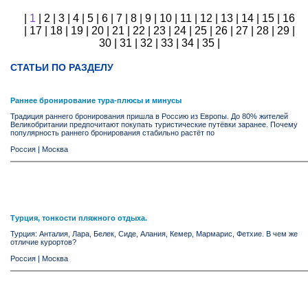
|
1
|
2
|
3
|
4
|
5
|
6
|
7
|
8
|
9
|
10
|
11
|
12
|
13
|
14
|
15
|
16
|
17
|
18
|
19
|
20
|
21
|
22
|
23
|
24
|
25
|
26
|
27
|
28
|
29
|
30
|
31
|
32
|
33
|
34
|
35
|
СТАТЬИ ПО РАЗДЕЛУ
Раннее бронирование тура-плюсы и минусы
Традиция раннего бронирования пришла в Россию из Европы. До 80% жителей
Великобритании предпочитают покупать туристические путёвки заранее. Почему
популярность раннего бронирования стабильно растёт по
Россия
|
Москва
Турция, тонкости пляжного отдыха.
Турция: Анталия, Лара, Белек, Сиде, Алания, Кемер, Мармарис, Фетхие. В чем же
отличие курортов?
Россия
|
Москва