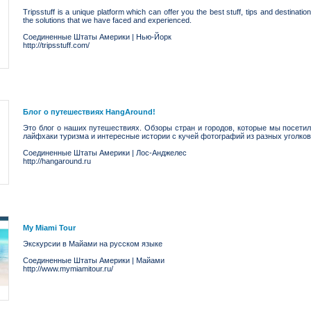
Tripsstuff is a unique platform which can offer you the best stuff, tips and destinatio
the solutions that we have faced and experienced.
Соединенные Штаты Америки
|
Нью-Йорк
http://tripsstuff.com/
Блог о путешествиях HangAround!
Это блог о наших путешествиях. Обзоры стран и городов, которые мы посети
лайфхаки туризма и интересные истории с кучей фотографий из разных уголко
Соединенные Штаты Америки
|
Лос-Анджелес
http://hangaround.ru
My Miami Tour
Экскурсии в Майами на русском языке
Соединенные Штаты Америки
|
Майами
http://www.mymiamitour.ru/