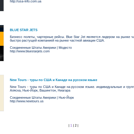
http://usa-info.com.ua
BLUE STAR JETS
Бизнесс полеты, чартерные рейсы. Blue Star Jet является лидером на рынке 
быстро растущей компанией на рынке частной авиации США.
Соединенные Штаты Америки
|
Модесто
http://www.bluestarjets.com
New Tours - туры по США и Канаде на русском языке
New Tours - туры по США и Канаде на русском языке. индивидуальные и груп
Аляска, Нью-Йорк, Вашингтон, Ниагара
Соединенные Штаты Америки
|
Нью-Йорк
http://www.newtours.us
|
1
|
2
|