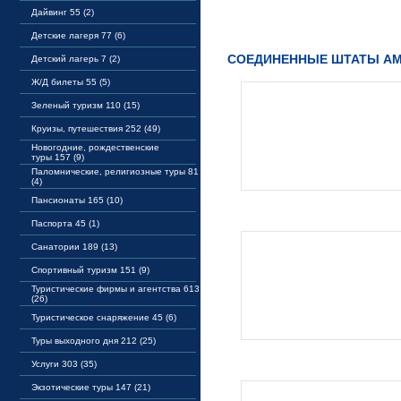
Дайвинг 55 (2)
Детские лагеря 77 (6)
СОЕДИНЕННЫЕ ШТАТЫ А
Детский лагерь 7 (2)
Ж/Д билеты 55 (5)
Зеленый туризм 110 (15)
Круизы, путешествия 252 (49)
Новогодние, рождественские
туры 157 (9)
Паломнические, религиозные туры 81
(4)
Пансионаты 165 (10)
Паспорта 45 (1)
Санатории 189 (13)
Спортивный туризм 151 (9)
Туристические фирмы и агентства 613
(26)
Туристическое снаряжение 45 (6)
Туры выходного дня 212 (25)
Услуги 303 (35)
Экзотические туры 147 (21)