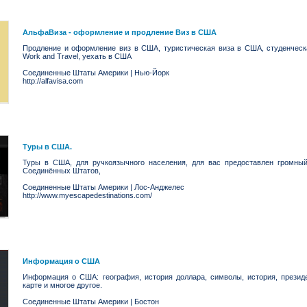
АльфаВиза - оформление и продление Виз в США
Продление и оформление виз в США, туристическая виза в США, студенчес
Work and Travel, уехать в США
Соединенные Штаты Америки
|
Нью-Йорк
http://alfavisa.com
Туры в США.
Туры в США, для ручкоязычного населения, для вас предоставлен громны
Соединённых Штатов,
Соединенные Штаты Америки
|
Лос-Анджелес
http://www.myescapedestinations.com/
Информация о США
Информация о США: география, история доллара, символы, история, презид
карте и многое другое.
Соединенные Штаты Америки
|
Бостон