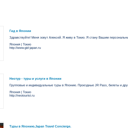
Гид в Японии
Здравствуйте! Меня зовут Алексей. Я живу в Токио. Я стану Вашим персональн
Япония
|
Токио
http://www.gid-japan.ru
Неотур - туры и услуги в Японии
Групповые и индивидуальные туры в Японию. Проездные JR Pass, билеты и друг
Япония
|
Токио
http://neotourist.ru
Туры в Японию.Japan Travel Concierge.