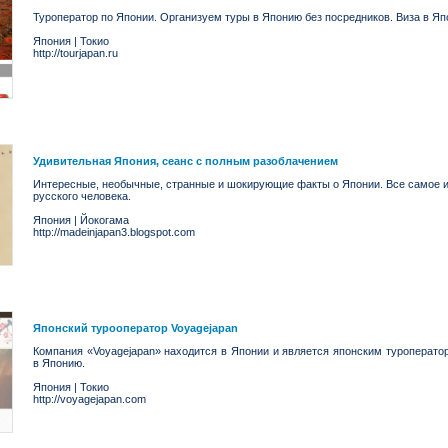
Туроператор по Японии. Организуем туры в Японию без посредников. Виза в Яп
Япония
|
Токио
http://tourjapan.ru
Удивительная Япония, сеанс с полным разоблачением
Интересные, необычные, странные и шокирующие факты о Японии. Все самое и
русского человека.
Япония
|
Йокогама
http://madeinjapan3.blogspot.com
Японский турооператор Voyagejapan
Компания «Voyagejapan» находится в Японии и является японским туроперат
в Японию.
Япония
|
Токио
http://voyagejapan.com