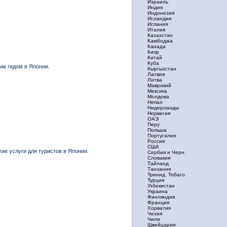
Израиль
Индия
Индонезия
Исландия
Испания
Италия
Казахстан
Камбоджа
Канада
Кипр
Китай
Куба
ым гидом в Японии.
Кыргызстан
Латвия
Литва
Маврикий
Мексика
Молдова
Непал
Нидерланды
Норвегия
ОАЭ
Перу
Польша
Португалия
Россия
США
ие услуги для туристов в Японии.
Сербия и Черн.
Словакия
Тайланд
Танзания
Тринид. Тобаго
Турция
Узбекистан
Украина
Финляндия
Франция
Хорватия
Чехия
Чили
Швейцария