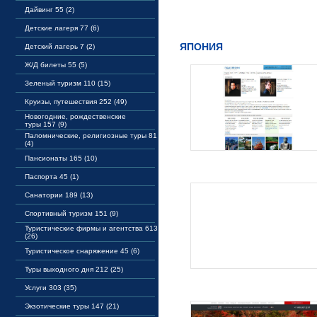
Дайвинг 55 (2)
Детские лагеря 77 (6)
ЯПОНИЯ
Детский лагерь 7 (2)
Ж/Д билеты 55 (5)
Зеленый туризм 110 (15)
Круизы, путешествия 252 (49)
Новогодние, рождественские
туры 157 (9)
Паломнические, религиозные туры 81
(4)
Пансионаты 165 (10)
Паспорта 45 (1)
Санатории 189 (13)
Спортивный туризм 151 (9)
Туристические фирмы и агентства 613
(26)
Туристическое снаряжение 45 (6)
Туры выходного дня 212 (25)
Услуги 303 (35)
Экзотические туры 147 (21)