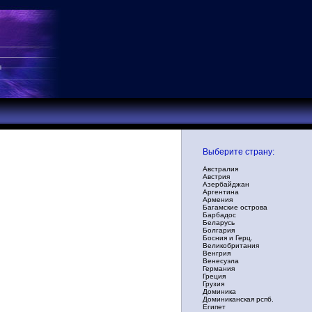
Выберите страну:
Австралия
Австрия
Азербайджан
Аргентина
Армения
Багамские острова
Барбадос
Беларусь
Болгария
Босния и Герц.
Великобритания
Венгрия
Венесуэла
Германия
Греция
Грузия
Доминика
Доминиканская рспб.
Египет