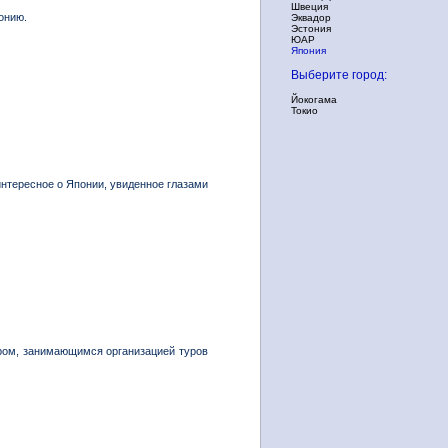
Швеция
онию.
Эквадор
Эстония
ЮАР
Япония
Выберите город:
Йокогама
Токио
нтересное о Японии, увиденное глазами
ором, занимающимся организацией туров