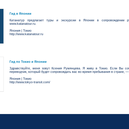
Гид в Японии
Катанатур предлагает туры и экскурсии в Японии в сопровождении р
www.katanatour.ru.
Япония
|
Токио
http://www.katanatour.ru
Гид по Токио и Японии
Здравствуйте, меня зовут Ксения Румянцева. Я живу в Токио. Если Вы с
переводчик, который будет сопровождать вас во время пребывания в стране, —
Япония
|
Токио
http://www.tokyo-transit.com/