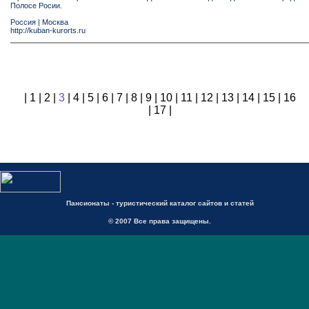
Полосе Росии.
Россия
|
Москва
http://kuban-kurorts.ru
|
1
|
2
|
3
|
4
|
5
|
6
|
7
|
8
|
9
|
10
|
11
|
12
|
13
|
14
|
15
|
16
|
17
|
Пансионаты - туристический каталог сайтов и статей
© 2007 Все права защищены.