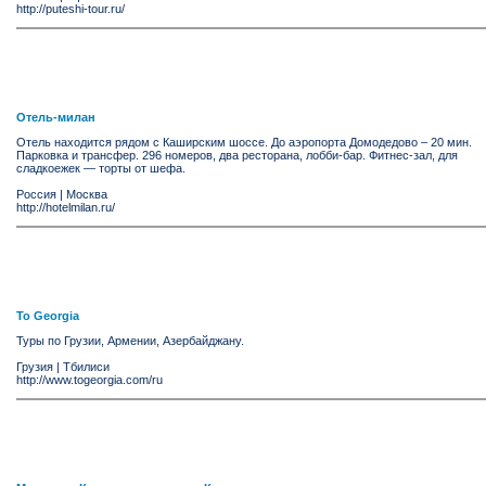
http://puteshi-tour.ru/
Отель-милан
Отель находится рядом с Каширским шоссе. До аэропорта Домодедово – 20 мин.
Парковка и трансфер. 296 номеров, два ресторана, лобби-бар. Фитнес-зал, для
сладкоежек — торты от шефа.
Россия
|
Москва
http://hotelmilan.ru/
To Georgia
Туры по Грузии, Армении, Азербайджану.
Грузия
|
Тбилиси
http://www.togeorgia.com/ru