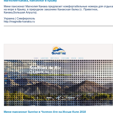
Магнолия-Канака, пансионат в Крыму
Мини пансионат Магнолия Канака предлагает комфортабельные номера для отдыха
на море в Крыму, в природном заказнике Канакская балка (с. Приветное,
Канака,Большая Алушта).
Украина
|
Симферополь
http://magnolia-kanaka.ru
Мини-пансионат Sunrise в Чолпон-Ате на Иссык-Куле 2018