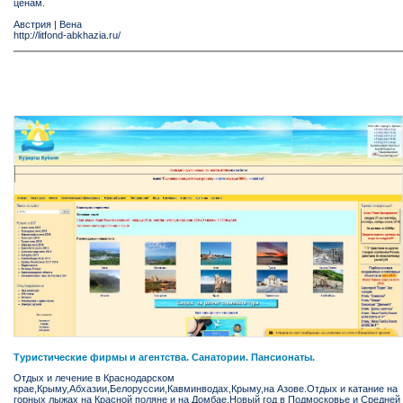
ценам.
Австрия
|
Вена
http://litfond-abkhazia.ru/
Туристические фирмы и агентства. Санатории. Пансионаты.
Отдых и лечение в Краснодарском
крае,Крыму,Абхазии,Белоруссии,Кавминводах,Крыму,на Азове.Отдых и катание на
горных лыжах на Красной поляне и на Домбае.Новый год в Подмосковье и Средней