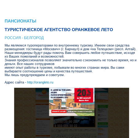
ПАНСИОНАТЫ
ТУРИСТИЧЕСКОЕ АГЕНТСТВО ОРАНЖЕВОЕ ЛЕТО
РОССИЯ - БЕЛГОРОД
Мы являемся туроператорами по внутреннему туризму. Имеем свои средства
размещения: гостиница «Москвич» (г. Барнаул) и дом «на Телецком» (респ. Алтай).
Наши менеджеры будут рады помочь Вам совершить любое путешествие, исходя
из Ваших пожеланий и возможностей.
Знания профессионалов позволяют значительно сэкономить не только время, но и
деньги. Все наших сотрудников
имеют опыт работы в туризме, побывали во многих странах мира. Вы сами
выбираете соотношение цены и качества путешествия.
Мы лишь предупреждаем и советуем.
Адрес сайта -
http://orangleto.ru