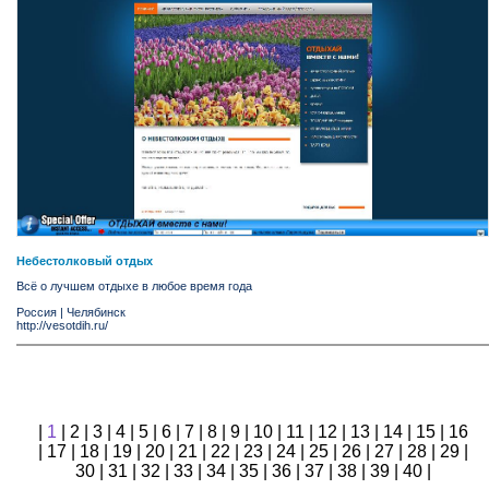
Небестолковый отдых
Всё о лучшем отдыхе в любое время года
Россия
|
Челябинск
http://vesotdih.ru/
|
1
|
2
|
3
|
4
|
5
|
6
|
7
|
8
|
9
|
10
|
11
|
12
|
13
|
14
|
15
|
16
|
17
|
18
|
19
|
20
|
21
|
22
|
23
|
24
|
25
|
26
|
27
|
28
|
29
|
30
|
31
|
32
|
33
|
34
|
35
|
36
|
37
|
38
|
39
|
40
|