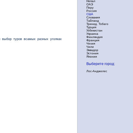
Непал
ОАЭ
Перу
Россия
США
Словакия
Тайланд
Тринид. Тобаго
Турция
Узбекистан
Украина
Финляндия
й выбор туров всамых разных уголках
Франция
Чехия
Чили
Эквадор
Эстония
Япония
Выберите город:
Лос-Анджелес