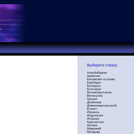
Выберите страну:
Азербайджан
Армения
Багамские острова
Барбадос
Беларусь
Болгария
Великобритания
Венесуэла
Греция
Доминика
Доминиканская рспб.
Египет
Израиль
Индонезия
Испания
Кыргызстан
Латвия
Маврикий
Молдова