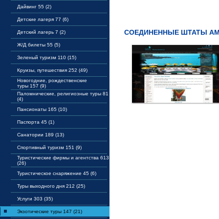
Дайвинг 55 (2)
Детские лагеря 77 (6)
СОЕДИНЕННЫЕ ШТАТЫ А
Детский лагерь 7 (2)
Ж/Д билеты 55 (5)
Зеленый туризм 110 (15)
Круизы, путешествия 252 (49)
Новогодние, рождественские
туры 157 (9)
Паломнические, религиозные туры 81
(4)
Пансионаты 165 (10)
Паспорта 45 (1)
Санатории 189 (13)
Спортивный туризм 151 (9)
Туристические фирмы и агентства 613
(26)
Туристическое снаряжение 45 (6)
Туры выходного дня 212 (25)
Услуги 303 (35)
Экзотические туры 147 (21)