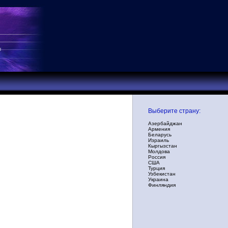
Выберите страну:
Азербайджан
Армения
Беларусь
Израиль
Кыргызстан
Молдова
Россия
США
Турция
Узбекистан
Украина
Финляндия