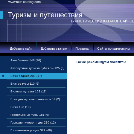
www.tour-catalog.com
Туризм и путешествия
ТУРИСТИЧЕСКИЙ КАТАЛОГ САЙТО
Добавить сайт
Добавить статью
Правила
Сайты по категориям
Авиабилеты 148 (10)
Также рекомендуем посетить:
Автобусные туры за рубежом 125 (5)
Базы отдыха 203 (17)
Бизнес туры 110 (6)
Билеты, путевки 162 (11)
Блог для путешественников 57 (2)
Визы 123 (10)
Горнолыжные туры 161 (9)
Горящие путевки, туры 216 (12)
Гостиничные услуги 379 (48)