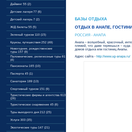
Дайвинг 55 (2)
Детские лагеря 77 (6)
БАЗЫ ОТДЫХА
Детский лагерь 7 (2)
ОТДЫХ В АНАПЕ, ГОСТИН
Ж/Д билеты 55 (5)
Зеленый туризм 110 (15)
РОССИЯ - АНАПА
Анапа – волшебный, красочный, инте
Круизы, путешествия 252 (49)
пляжей, что даже теряешься – куда
Новогодние, рождественские
домов отдыха или гостиниц Анапы.
туры 157 (9)
Адрес сайта -
http://www.ug-anapa.ru/
Паломнические, религиозные туры 81
(4)
Пансионаты 165 (10)
Паспорта 45 (1)
Санатории 189 (13)
Спортивный туризм 151 (9)
Туристические фирмы и агентства 613
(26)
Туристическое снаряжение 45 (6)
Туры выходного дня 212 (25)
Услуги 303 (35)
Экзотические туры 147 (21)