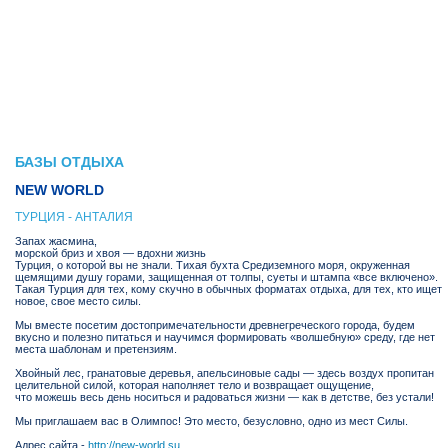
БАЗЫ ОТДЫХА
NEW WORLD
ТУРЦИЯ - АНТАЛИЯ
Запах жасмина,
морской бриз и хвоя — вдохни жизнь
Турция, о которой вы не знали. Тихая бухта Средиземного моря, окруженная
щемящими душу горами, защищенная от толпы, суеты и штампа «все включено».
Такая Турция для тех, кому скучно в обычных форматах отдыха, для тех, кто ищет
новое, свое место силы.
Мы вместе посетим достопримечательности древнегреческого города, будем
вкусно и полезно питаться и научимся формировать «волшебную» среду, где нет
места шаблонам и претензиям.
Хвойный лес, гранатовые деревья, апельсиновые сады — здесь воздух пропитан
целительной силой, которая наполняет тело и возвращает ощущение,
что можешь весь день носиться и радоваться жизни — как в детстве, без устали!
Мы приглашаем вас в Олимпос! Это место, безусловно, одно из мест Силы.
Адрес сайта -
http://new-world.su