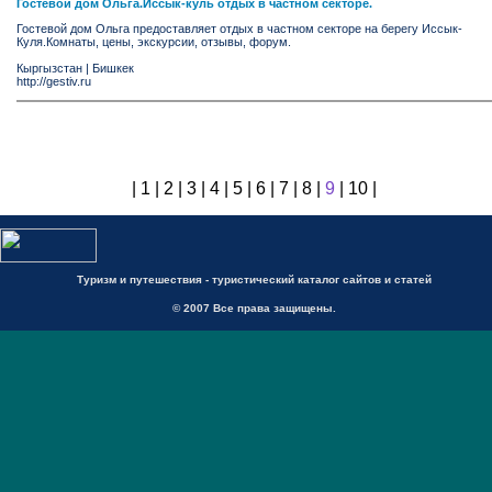
Гостевой дом Ольга.Иссык-куль отдых в частном секторе.
Гостевой дом Ольга предоставляет отдых в частном секторе на берегу Иссык-
Куля.Комнаты, цены, экскурсии, отзывы, форум.
Кыргызстан
|
Бишкек
http://gestiv.ru
|
1
|
2
|
3
|
4
|
5
|
6
|
7
|
8
|
9
|
10
|
Туризм и путешествия - туристический каталог сайтов и статей
© 2007 Все права защищены.