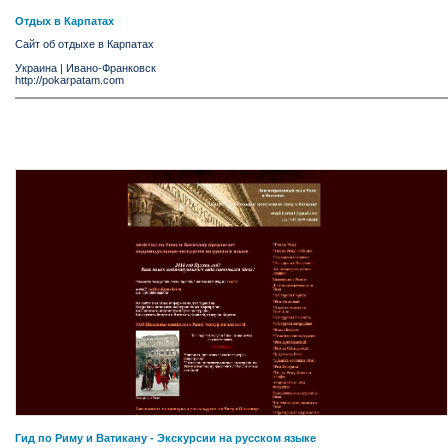
Отдых в Карпатах
Сайт об отдыхе в Карпатах
Украина
|
Ивано-Франковск
http://pokarpatam.com
Гид по Риму и Ватикану - Экскурсии на русском языке