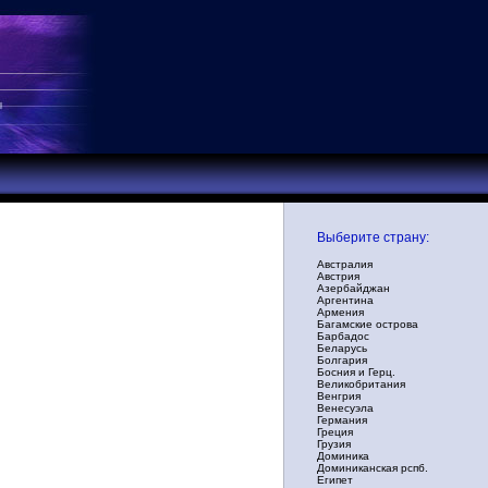
Выберите страну:
Австралия
Австрия
Азербайджан
Аргентина
Армения
Багамские острова
Барбадос
Беларусь
Болгария
Босния и Герц.
Великобритания
Венгрия
Венесуэла
Германия
Греция
Грузия
Доминика
Доминиканская рспб.
Египет