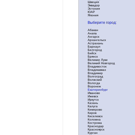
Швеция
Эквадор
Эстония
ЮАР
Япония
Выберите город:
Абакан
Анапа
Ангарск
Архангельск
Астрахань
Барнаул
Белгород
Бийск
Брянск
Великие Луки
Великий Новгород
Владивосток
Владикавказ
Владимир
Волгоград
Волжский
Вологда
Воронеж
Екатеринбург
Иваново
Ижевск
Иркутск
Казань
Калуга
Кемерово
Киров
Киселевск
Коломна
Кострома
Краснодар
Красноярск
Курган