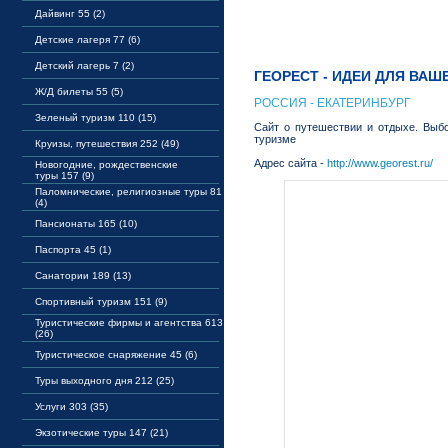
Дайвинг 55 (2)
Детские лагеря 77 (6)
Детский лагерь 7 (2)
ГЕОРЕСТ - ИДЕИ ДЛЯ ВА
Ж/Д билеты 55 (5)
РОССИЯ - ЕКАТЕРИНБУРГ
Зеленый туризм 110 (15)
Сайт о путешествии и отдыхе. Выбо
туризме
Круизы, путешествия 252 (49)
Адрес сайта -
http://www.georest.ru/
Новогодние, рождественские
туры 157 (9)
Паломнические, религиозные туры 81
(4)
Пансионаты 165 (10)
Паспорта 45 (1)
Санатории 189 (13)
Спортивный туризм 151 (9)
Туристические фирмы и агентства 613
(26)
Туристическое снаряжение 45 (6)
Туры выходного дня 212 (25)
Услуги 303 (35)
Экзотические туры 147 (21)