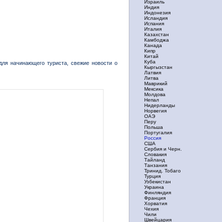
Израиль
Индия
Индонезия
Исландия
Испания
Италия
Казахстан
Камбоджа
Канада
Кипр
Китай
Куба
для начинающего туриста, свежие новости о
Кыргызстан
Латвия
Литва
Маврикий
Мексика
Молдова
Непал
Нидерланды
Норвегия
ОАЭ
Перу
Польша
Португалия
Россия
США
Сербия и Черн.
Словакия
Тайланд
Танзания
Тринид. Тобаго
Турция
Узбекистан
Украина
Финляндия
Франция
Хорватия
Чехия
Чили
Швейцария