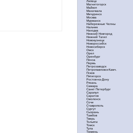
Липецк
Магнитогорск
Майкоп
Махачкала
Мичуринск
Москва
Мурманск
Набережные Челны
Нальчик
Находка
Нижний Новгород
Нижний Тагил
Новокузнецк
Новороссийск
Новосибирск
Омск
Орел
Оренбург
Пенза
Пермь
Петрозаводск
Петропавловск-Камч.
Псков
Пятигорск
Ростов-на-Дону
Рязань
Самара
Санкт Петербург
Сарапул
Саратов
Смоленск
Сочи
Ставрополь
Сургут
Сызрань
Тамбов
Тверь
Тольяти
Томск
Тула
Тюмень