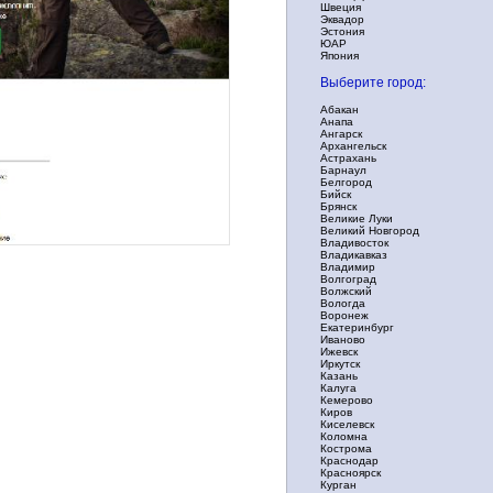
Швеция
Эквадор
Эстония
ЮАР
Япония
Выберите город:
Абакан
Анапа
Ангарск
Архангельск
Астрахань
Барнаул
Белгород
Бийск
Брянск
Великие Луки
Великий Новгород
Владивосток
Владикавказ
Владимир
Волгоград
Волжский
Вологда
Воронеж
Екатеринбург
Иваново
Ижевск
Иркутск
Казань
Калуга
Кемерово
Киров
Киселевск
Коломна
Кострома
Краснодар
Красноярск
Курган