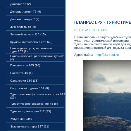
Дайвинг 55 (2)
Детские лагеря 77 (6)
Детский лагерь 7 (2)
ПЛАНРЕСТ.РУ - ТУРИСТИЧ
Ж/Д билеты 55 (5)
РОССИЯ - МОСКВА
Зеленый туризм 110 (15)
Наша миссия - создать удобный тури
участника туристической индустрии.
Круизы, путешествия 252 (49)
Здесь вы сможете найти идеи для от
поиска исполнителей для отдыха ва
Новогодние, рождественские
туры 157 (9)
Адрес сайта -
http://planrest.ru
Паломнические, религиозные туры 81
(4)
Пансионаты 165 (10)
Паспорта 45 (1)
Санатории 189 (13)
Спортивный туризм 151 (9)
Туристические фирмы и агентства 613
(26)
Туристическое снаряжение 45 (6)
Туры выходного дня 212 (25)
Услуги 303 (35)
Экзотические туры 147 (21)