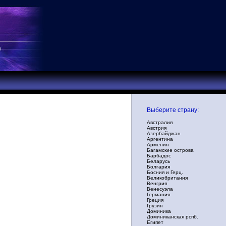
Выберите страну:
Австралия
Австрия
Азербайджан
Аргентина
Армения
Багамские острова
Барбадос
Беларусь
Болгария
Босния и Герц.
Великобритания
Венгрия
Венесуэла
Германия
Греция
Грузия
Доминика
Доминиканская рспб.
Египет