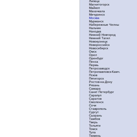
Липецк
Магнитогорск
Майкоп
Махачкала
Мичуринск
Москва
Мурманск
Набережные Челны
Нальчик
Находка
Нижний Новгород
Нижний Тагил
Новокузнецк
Новороссийск
Новосибирск
Омск
Орел
Оренбург
Пенза
Пермь
Петрозаводск
Петропавловск-Камч.
Псков
Пятигорск
Ростов-на-Дону
Рязань
Самара
Санкт Петербург
Сарапул
Саратов
Смоленск
Сочи
Ставрополь
Сургут
Сызрань
Тамбов
Тверь
Тольяти
Томск
Тула
Тюмень