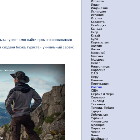
Израиль
Индия
Индонезия
Исландия
Испания
Италия
Казахстан
Камбоджа
Канада
Кипр
Китай
Куба
ыха турист смог найти прямого исполнителя -
Кыргызстан
Латвия
в создана биржа туриста - уникальный сервис
Литва
Маврикий
Мексика
Молдова
Непал
Нидерланды
Норвегия
ОАЭ
Перу
Польша
Португалия
Россия
США
Сербия и Черн.
Словакия
Тайланд
Танзания
Тринид. Тобаго
Турция
Узбекистан
Украина
Финляндия
Франция
Хорватия
Чехия
Чили
Швейцария