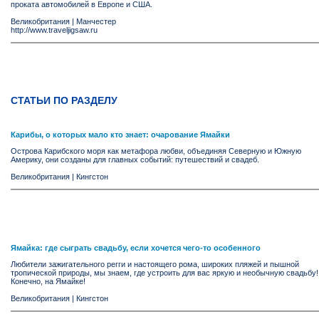
проката автомобилей в Европе и США.
Великобритания
|
Манчестер
http://www.traveljigsaw.ru
СТАТЬИ ПО РАЗДЕЛУ
Карибы, о которых мало кто знает: очарование Ямайки
Острова Карибского моря как метафора любви, объединяя Северную и Южную
Америку, они созданы для главных событий: путешествий и свадеб.
Великобритания
|
Кингстон
Ямайка: где сыграть свадьбу, если хочется чего-то особенного
Любители зажигательного регги и настоящего рома, широких пляжей и пышной
тропической природы, мы знаем, где устроить для вас яркую и необычную свадьбу!
Конечно, на Ямайке!
Великобритания
|
Кингстон