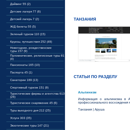
Дайвинг 55 (2)
Детские лагеря 77 (6)
ТАНЗАНИЯ
Детский лагерь 7 (2)
Ж/Д билеты 55 (5)
Зеленый туризм 110 (15)
Круизы, путешествия 252 (49)
Новогодние, рождественские
туры 157 (9)
Паломнические, религиозные туры 81
(4)
Пансионаты 165 (10)
Паспорта 45 (1)
СТАТЬИ ПО РАЗДЕЛУ
Санатории 189 (13)
Спортивный туризм 151 (9)
Альпинизм
Туристические фирмы и агентства 613
(26)
Информация о альпинизма в Аф
профессионального восхождения 
Туристическое снаряжение 45 (6)
Танзания
|
Аруша
Туры выходного дня 212 (25)
Услуги 303 (35)
Экзотические туры 147 (21)