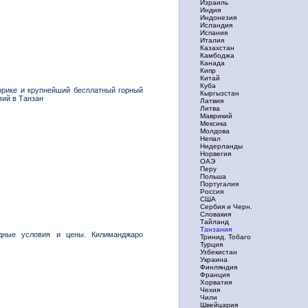
Израиль
Индия
Индонезия
Исландия
Испания
Италия
Казахстан
Камбоджа
Канада
Кипр
Китай
Куба
фрике и крупнейший бесплатный горный
Кыргызстан
вий в Танзан
Латвия
Литва
Маврикий
Мексика
Молдова
Непал
Нидерланды
Норвегия
ОАЭ
Перу
Польша
Португалия
Россия
США
Сербия и Черн.
Словакия
Тайланд
Танзания
дные условия и цены. Килиманджаро
Тринид. Тобаго
Турция
Узбекистан
Украина
Финляндия
Франция
Хорватия
Чехия
Чили
Швейцария