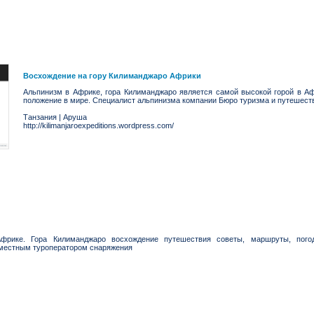
Восхождение на гору Килиманджаро Африки
Альпинизм в Африке, гора Килиманджаро является самой высокой горой в А
положение в мире. Специалист альпинизма компании Бюро туризма и путешест
Танзания
|
Аруша
http://kilimanjaroexpeditions.wordpress.com/
рике. Гора Килиманджаро восхождение путешествия советы, маршруты, пого
местным туроператором снаряжения