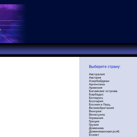
Выберите страну:
Австралия
Австрия
Азербайджан
Аргентина
Армения
Багамские острова
Барбадос
Беларусь
Болгария
Босния и Герц.
Великобритания
Венгрия
Венесуэла
Германия
Греция
Грузия
Доминика
Доминиканская рспб.
Египет