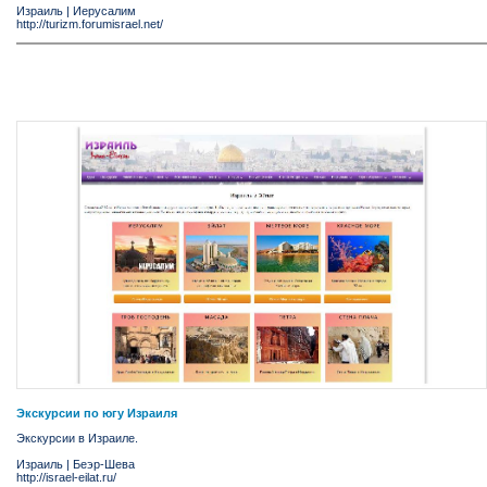
Израиль
|
Иерусалим
http://turizm.forumisrael.net/
Экскурсии по югу Израиля
Экскурсии в Израиле.
Израиль
|
Беэр-Шева
http://israel-eilat.ru/