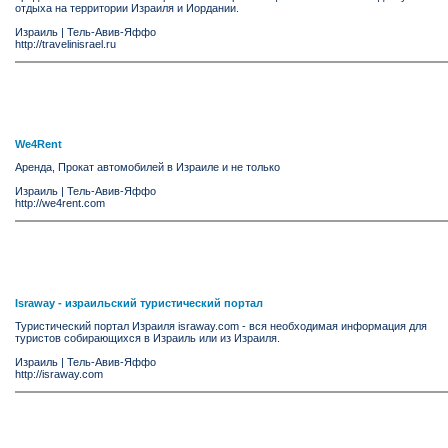
отдыха на территории Израиля и Иордании.
Израиль
|
Тель-Авив-Яффо
http://travelinisrael.ru
We4Rent
Аренда, Прокат автомобилей в Израиле и не только
Израиль
|
Тель-Авив-Яффо
http://we4rent.com
Israway - израильский туристический портал
Туристический портал Израиля israway.com - вся необходимая информация для
туристов собирающихся в Израиль или из Израиля.
Израиль
|
Тель-Авив-Яффо
http://israway.com