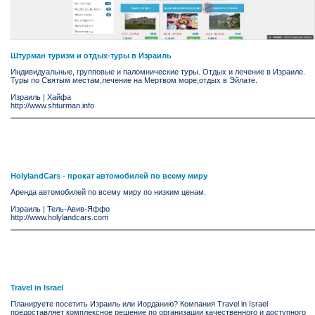
Штурман туризм и отдых-туры в Израиль
Индивидуальные, групповые и паломнические туры. Отдых и лечение в Израиле.
Туры по Святым местам,лечение на Мертвом море,отдых в Эйлате.
Израиль
|
Хайфа
http://www.shturman.info
HolylandCars - прокат автомобилей по всему миру
Аренда автомобилей по всему миру по низким ценам.
Израиль
|
Тель-Авив-Яффо
http://www.holylandcars.com
Travel in Israel
Планируете посетить Израиль или Иорданию? Компания Travel in Israel
предоставляет комплексное решение по организации качественного и доступного