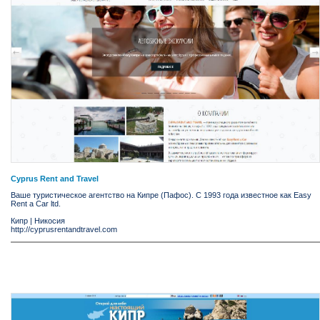
Cyprus Rent and Travel
Ваше туристическое агентство на Кипре (Пафос). С 1993 года известное как Easy
Rent a Car ltd.
Кипр
|
Никосия
http://cyprusrentandtravel.com