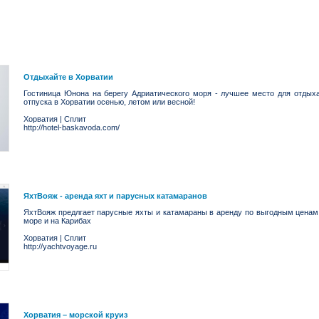
Отдыхайте в Хорватии
Гостиница Юнона на берегу Адриатического моря - лучшее место для отдыха
отпуска в Хорватии осенью, летом или весной!
Хорватия
|
Сплит
http://hotel-baskavoda.com/
ЯхтВояж - аренда яхт и парусных катамаранов
ЯхтВояж предлгает парусные яхты и катамараны в аренду по выгодным ценам
море и на Карибах
Хорватия
|
Сплит
http://yachtvoyage.ru
Хорватия – морской круиз