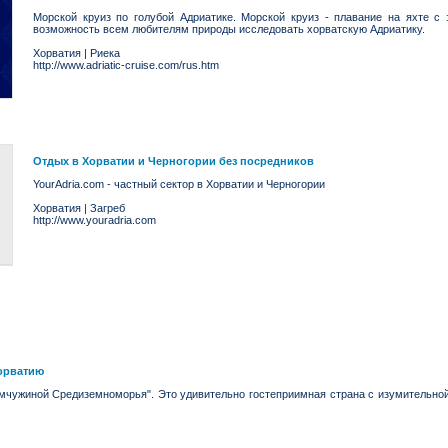
Морской круиз по голубой Адриатике. Морской круиз - плавание на яхте с
возможность всем любителям природы исследовать хорватскую Адриатику.
Хорватия
|
Риека
http://www.adriatic-cruise.com/rus.htm
Отдых в Хорватии и Черногории без посредников
YourAdria.com - частный сектор в Хорватии и Черногории
Хорватия
|
Загреб
http://www.youradria.com
Хорватию
мчужиной Средиземноморья". Это удивительно гостеприимная страна с изумительной