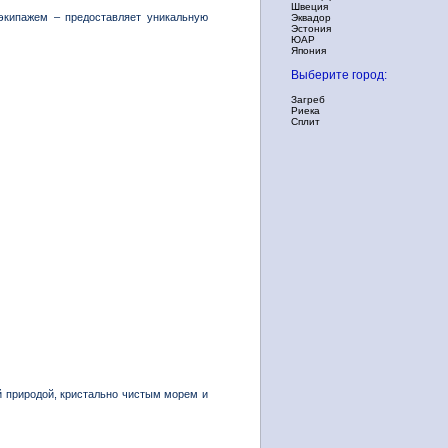
Швеция
 экипажем – предоставляет уникальную
Эквадор
Эстония
ЮАР
Япония
Выберите город:
Загреб
Риека
Сплит
 природой, кристально чистым морем и