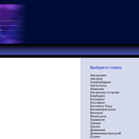
Выберите страну:
Австралия
Австрия
Азербайджан
Аргентина
Армения
Багамские острова
Барбадос
Беларусь
Болгария
Босния и Герц.
Великобритания
Венгрия
Венесуэла
Германия
Греция
Грузия
Доминика
Доминиканская рспб.
Египет