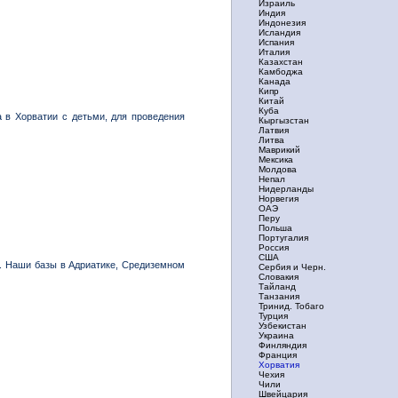
Израиль
Индия
Индонезия
Исландия
Испания
Италия
Казахстан
Камбоджа
Канада
Кипр
Китай
Куба
 в Хорватии с детьми, для проведения
Кыргызстан
Латвия
Литва
Маврикий
Мексика
Молдова
Непал
Нидерланды
Норвегия
ОАЭ
Перу
Польша
Португалия
Россия
США
. Наши базы в Адриатике, Средиземном
Сербия и Черн.
Словакия
Тайланд
Танзания
Тринид. Тобаго
Турция
Узбекистан
Украина
Финляндия
Франция
Хорватия
Чехия
Чили
Швейцария