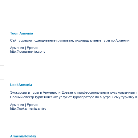
Toon Armenia
Сайт содержит однодневные групповые, индивидуальные туры по Армении.
Армения
|
Ереван
http://toonarmenia.com/
LookArmenia
Экскурсии и туры в Армению и Ереван с профессиональным русскоязычным 
Полный спектр туристических услуг от туроператора по внутреннему туризму 
Армения
|
Ереван
http://lookarmenia.am/ru
ArmeniaHoliday