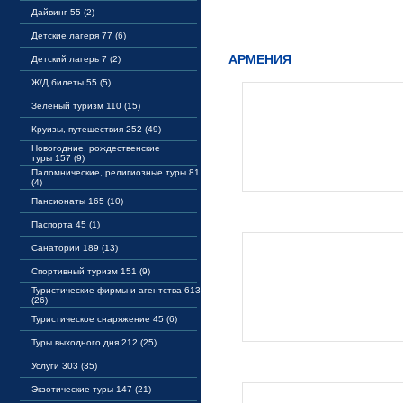
Дайвинг 55 (2)
Детские лагеря 77 (6)
АРМЕНИЯ
Детский лагерь 7 (2)
Ж/Д билеты 55 (5)
Зеленый туризм 110 (15)
Круизы, путешествия 252 (49)
Новогодние, рождественские
туры 157 (9)
Паломнические, религиозные туры 81
(4)
Пансионаты 165 (10)
Паспорта 45 (1)
Санатории 189 (13)
Спортивный туризм 151 (9)
Туристические фирмы и агентства 613
(26)
Туристическое снаряжение 45 (6)
Туры выходного дня 212 (25)
Услуги 303 (35)
Экзотические туры 147 (21)