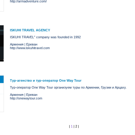
http://armadventure.com/
ISKUHI TRAVEL AGENCY
ISKUHI TRAVEL” company was founded in 1992
Армения
|
Ереван
http://www.iskuhitravel.com
Тур-агенство и тур-оператор One Way Tour
Тур-оператор One Way Tour организуем туры по Армении, Грузии и Арцаху.
Армения
|
Ереван
http://onewaytour.com
|
1
|
2
|