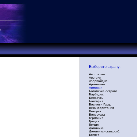
Выберите страну:
Австралия
Австрия
Азербайджан
Аргентина
Армения
Багамские острова
Барбадос
Беларусь
Болгария
Босния и Герц.
Великобритания
Венгрия
Венесуэла
Германия
Греция
Грузия
Доминика
Доминиканская рспб.
Египет