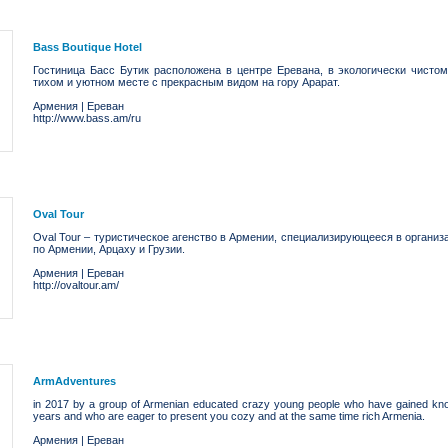
Bass Boutique Hotel
Гостиница Басс Бутик расположена в центре Еревана, в экологически чисто
тихом и уютном месте с прекрасным видом на гору Арарат.
Армения
|
Ереван
http://www.bass.am/ru
Oval Tour
Oval Tour – туристическое агенство в Армении, специализирующееся в органи
по Армении, Арцаху и Грузии.
Армения
|
Ереван
http://ovaltour.am/
ArmAdventures
in 2017 by a group of Armenian educated crazy young people who have gained knowl
years and who are eager to present you cozy and at the same time rich Armenia.
Армения
|
Ереван