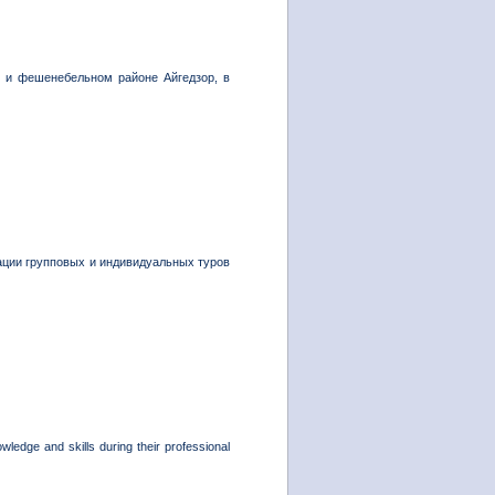
м и фешенебельном районе Айгедзор, в
зации групповых и индивидуальных туров
edge and skills during their professional