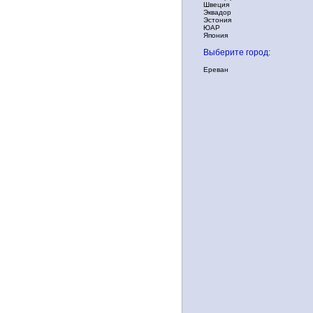
Швеция
Эквадор
Эстония
ЮАР
Япония
Выберите город:
Ереван