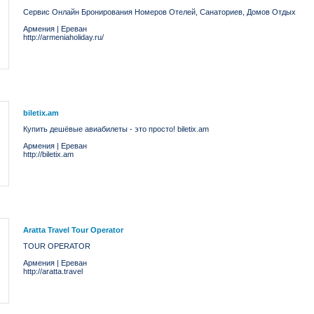
Сервис Онлайн Бронирования Номеров Отелей, Санаториев, Домов Отдых
Армения
|
Ереван
http://armeniaholiday.ru/
biletix.am
Купить дешёвые авиабилеты - это просто! biletix.am
Армения
|
Ереван
http://biletix.am
Aratta Travel Tour Operator
TOUR OPERATOR
Армения
|
Ереван
http://aratta.travel