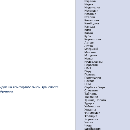
Израиль
Индия
Индонезия
Исландия
Испания
Италия
Казахстан
Камбоджа
Канада
Кипр
Китай
Куба
Кыргызстан
Латвия
Литва
Маврикий
Мексика
Молдова
Непал
Нидерланды
Норвегия
ОАЭ
Перу
Польша
Португалия
Россия
США
гидом на комфортабельном транспорте․
Сербия и Черн.
Словакия
в Армении․
Тайланд
Танзания
Тринид. Тобаго
Турция
Узбекистан
Украина
Финляндия
Франция
Хорватия
Чехия
Чили
Швейцария