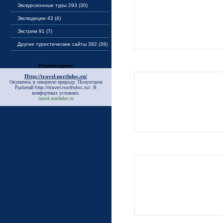
Экскурсионные туры 293 (30)
Экспедиции 43 (4)
Экстрим 91 (7)
Другие туристические сайты 392 (39)
Рекомендуем:
Http://travel.northdoc.ru/
Окунитесь в северную природу. Полуостров
Рыбачий
http://travel.northdoc.ru/
. В
комфортных условиях.
travel.northdoc.ru