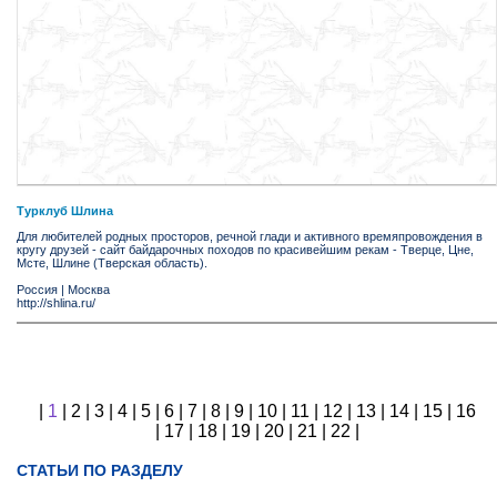
Турклуб Шлина
Для любителей родных просторов, речной глади и активного времяпровождения в
кругу друзей - сайт байдарочных походов по красивейшим рекам - Тверце, Цне,
Мсте, Шлине (Тверская область).
Россия
|
Москва
http://shlina.ru/
|
1
|
2
|
3
|
4
|
5
|
6
|
7
|
8
|
9
|
10
|
11
|
12
|
13
|
14
|
15
|
16
|
17
|
18
|
19
|
20
|
21
|
22
|
СТАТЬИ ПО РАЗДЕЛУ