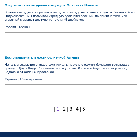
О путешествии по уральскому пути. Описание Вишеры.
В июне нам удалось проплыть по пути прямо до населенного пункта Канава в Коми.
Надо сказать, мы получили изрядную долю впечатлений, по причине того, что
сплавной маршрут доступен от силы 45 дней в сез
Россия
|
Абакан
Достопримечательности солнечной Алушты
Начать знакомство с красотами Алушты, можно с самого большого водопада в
Крыму – Джур-Джур. Расположен он в ущелье Хапхал в Алуштинском районе,
недалеко от села Генеральское.
Украина
|
Симферополь
|
1
|
2
|
3
|
4
|
5
|