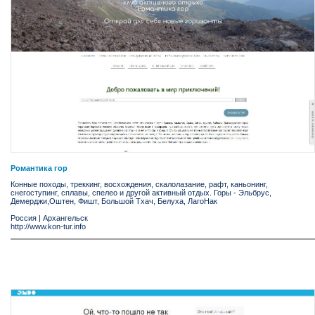
Романтика гор
Конные походы, треккинг, восхождения, скалолазание, рафт, каньонинг,
снегоступинг, сплавы, спелео и другой активный отдых. Горы - Эльбрус,
Демерджи,Оштен, Фишт, Большой Тхач, Белуха, ЛагоНак
Россия
|
Архангельск
http://www.kon-tur.info