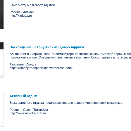
Сайт о отдыхе в горах Адыгеи.
Россия
|
Абакан
http://xadgox.ru
Восхождение на гору Килиманджаро Африки
Альпинизм в Африке, гора Килиманджаро является самой высокой горой в А
положение в мире. Специалист альпинизма компании Бюро туризма и путешест
Танзания
|
Аруша
http://kilimanjaroexpeditions.wordpress.com/
Активный отдых
База активного отдыха предлагает весело и энергично провести выходные.
Россия
|
Санкт Петербург
http://www.motolife.spb.ru