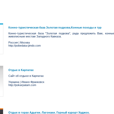
Конно-туристическая база Золотая подкова.Конные походы и тур
Конно-туристическая база "Золотая подкова", рада предложить Вам, кон
живописным местам Западного Кавказа.
Россия
|
Москва
http://pobedatur.jimdo.com
Отдых в Карпатах
Сайт об отдыхе в Карпатах
Украина
|
Ивано-Франковск
http://pokarpatam.com
Отдых в горах Адыгеи. Лагонаки. Горный курорт Хаджох.