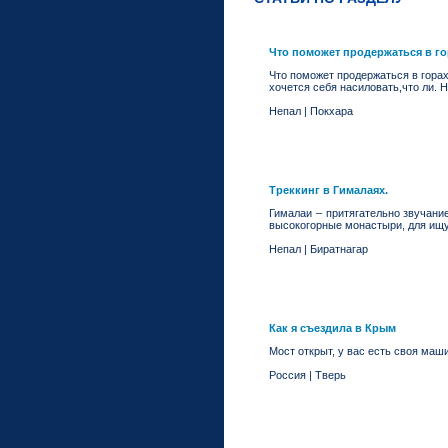
Что поможет продержаться в г
Что поможет продержаться в горах
хочется себя насиловать,что ли. 
Непал
|
Покхара
Треккинг в Гималаях.
Гималаи – притягательно звучани
высокогорные монастыри, для ищу
Непал
|
Биратнагар
Как я съездила в Крым
Мост открыт, у вас есть своя маш
Россия
|
Тверь