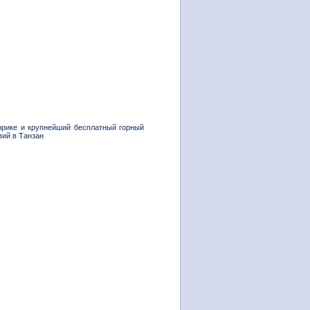
фрике и крупнейший бесплатный горный
вий в Танзан