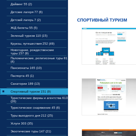
Дайвинг 55 (2)
Детские лагеря 77 (6)
СПОРТИВНЫЙ ТУРИЗМ
Детский лагерь 7 (2)
Ж/Д билеты 55 (5)
Зеленый туризм 110 (15)
Круизы, путешествия 252 (49)
Новогодние, рождественские
туры 157 (9)
Паломнические, религиозные туры 81
(4)
Пансионаты 165 (10)
Паспорта 45 (1)
Санатории 189 (13)
Спортивный туризм 151 (9)
Туристические фирмы и агентства 613
(26)
Туристическое снаряжение 45 (6)
Туры выходного дня 212 (25)
Услуги 303 (35)
Экзотические туры 147 (21)