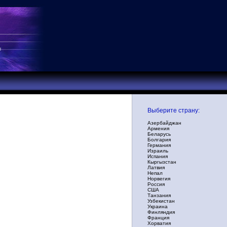
Выберите страну:
Азербайджан
Армения
Беларусь
Болгария
Германия
Израиль
Испания
Кыргызстан
Латвия
Непал
Норвегия
Россия
США
Танзания
Узбекистан
Украина
Финляндия
Франция
Хорватия