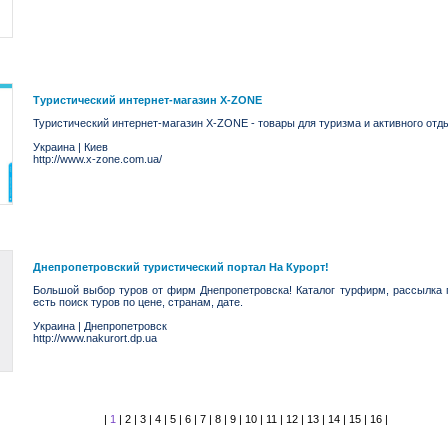
Туристический интернет-магазин X-ZONE
Туристический интернет-магазин X-ZONE - товары для туризма и активного отд
Украина
|
Киев
http://www.x-zone.com.ua/
Днепропетровский туристический портал На Курорт!
Большой выбор туров от фирм Днепропетровска! Каталог турфирм, рассылка 
есть поиск туров по цене, странам, дате.
Украина
|
Днепропетровск
http://www.nakurort.dp.ua
|
1
|
2
|
3
|
4
|
5
|
6
|
7
|
8
|
9
|
10
|
11
|
12
|
13
|
14
|
15
|
16
|