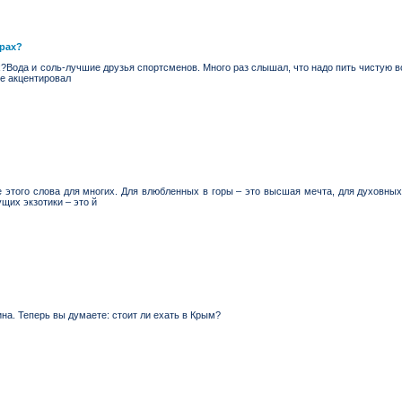
орах?
?Вода и соль-лучшие друзья спортсменов. Много раз слышал, что надо пить чистую во
Не акцентировал
е этого слова для многих. Для влюбленных в горы – это высшая мечта, для духовных
щих экзотики – это й
ина. Теперь вы думаете: стоит ли ехать в Крым?