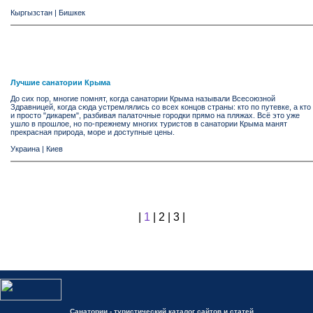
Кыргызстан
|
Бишкек
Лучшие санатории Крыма
До сих пор, многие помнят, когда санатории Крыма называли Всесоюзной
Здравницей, когда сюда устремлялись со всех концов страны: кто по путевке, а кто
и просто "дикарем", разбивая палаточные городки прямо на пляжах. Всё это уже
ушло в прошлое, но по-прежнему многих туристов в санатории Крыма манят
прекрасная природа, море и доступные цены.
Украина
|
Киев
|
1
|
2
|
3
|
Санатории - туристический каталог сайтов и статей