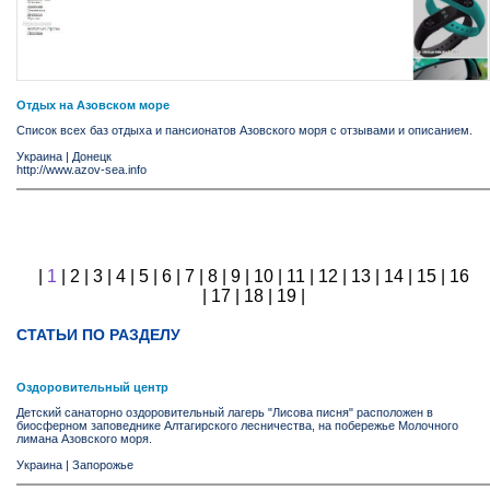
Отдых на Азовском море
Список всех баз отдыха и пансионатов Азовского моря с отзывами и описанием.
Украина
|
Донецк
http://www.azov-sea.info
|
1
|
2
|
3
|
4
|
5
|
6
|
7
|
8
|
9
|
10
|
11
|
12
|
13
|
14
|
15
|
16
|
17
|
18
|
19
|
СТАТЬИ ПО РАЗДЕЛУ
Оздоровительный центр
Детский санаторно оздоровительный лагерь "Лисова писня" расположен в
биосферном заповеднике Алтагирского лесничества, на побережье Молочного
лимана Азовского моря.
Украина
|
Запорожье