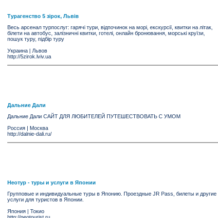
Турагенство 5 зірок, Львів
Весь арсенал турпослуг: гарячі тури, відпочинок на морі, екскурсії, квитки на літак,
білети на автобус, залізничні квитки, готелі, онлайн бронювання, морські круїзи,
пошук туру, підбір туру
Украина
|
Львов
http://5zirok.lviv.ua
Дальние Дали
Дальние Дали САЙТ ДЛЯ ЛЮБИТЕЛЕЙ ПУТЕШЕСТВОВАТЬ С УМОМ
Россия
|
Москва
http://dalnie-dali.ru/
Неотур - туры и услуги в Японии
Групповые и индивидуальные туры в Японию. Проездные JR Pass, билеты и другие
услуги для туристов в Японии.
Япония
|
Токио
http://neotourist.ru