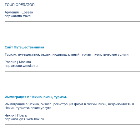
TOUR OPERATOR
Армения
|
Ереван
http://aratta.travel
Сайт Путешественника
Туризм, путешествия, отдых, индивидуальный туризм, туристические услуги.
Россия
|
Москва
http://rostur.wmsite.ru
Иммиграция в Чехию, визы, туризм.
Иммиграция в Чехию, бизнес, регистрация фирм в Чехии, визы, недвижимость в
Чехии, туристические услуги.
Чехия
|
Прага
http://uslugicz.web-box.ru