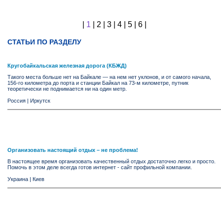
|
1
|
2
|
3
|
4
|
5
|
6
|
СТАТЬИ ПО РАЗДЕЛУ
Кругобайкальская железная дорога (КБЖД)
Такого места больше нет на Байкале — на нем нет уклонов, и от самого начала,
156-го километра до порта и станции Байкал на 73-м километре, путник
теоретически не поднимается ни на один метр.
Россия
|
Иркутск
Организовать настоящий отдых – не проблема!
В настоящее время организовать качественный отдых достаточно легко и просто.
Помочь в этом деле всегда готов интернет - сайт профильной компании.
Украина
|
Киев