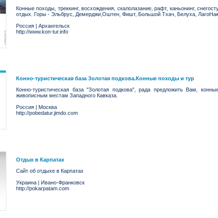
Конные походы, треккинг, восхождения, скалолазание, рафт, каньонинг, снегост
отдых. Горы - Эльбрус, Демерджи,Оштен, Фишт, Большой Тхач, Белуха, ЛагоНа
Россия
|
Архангельск
http://www.kon-tur.info
Конно-туристическая база Золотая подкова.Конные походы и тур
Конно-туристическая база "Золотая подкова", рада предложить Вам, кон
живописным местам Западного Кавказа.
Россия
|
Москва
http://pobedatur.jimdo.com
Отдых в Карпатах
Сайт об отдыхе в Карпатах
Украина
|
Ивано-Франковск
http://pokarpatam.com