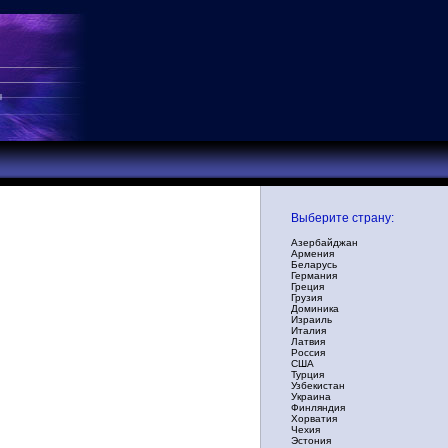
Выберите страну:
Азербайджан
Армения
Беларусь
Германия
Греция
Грузия
Доминика
Израиль
Италия
Латвия
Россия
США
Турция
Узбекистан
Украина
Финляндия
Хорватия
Чехия
Эстония