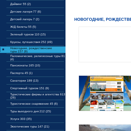
Дайвинг 55 (2)
Детские лагеря 77 (6)
НОВОГОДНИЕ, РОЖДЕСТВ
Детский лагерь 7 (2)
Ж/Д билеты 55 (5)
Зеленый туризм 110 (15)
Круизы, путешествия 252 (49)
Новогодние, рождественские
туры 157 (9)
Паломнические, религиозные туры 81
(4)
Пансионаты 165 (10)
Паспорта 45 (1)
Санатории 189 (13)
Спортивный туризм 151 (9)
Туристические фирмы и агентства 613
(26)
Туристическое снаряжение 45 (6)
Туры выходного дня 212 (25)
Услуги 303 (35)
Экзотические туры 147 (21)