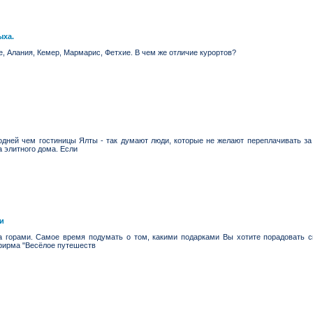
ыха.
де, Алания, Кемер, Мармарис, Фетхие. В чем же отличие курортов?
дней чем гостиницы Ялты - так думают люди, которые не желают переплачивать за 
 элитного дома. Если
и
а горами. Самое время подумать о том, какими подарками Вы хотите порадовать св
фирма "Весёлое путешеств