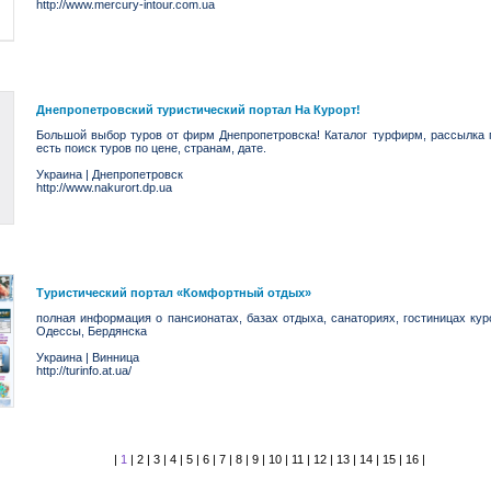
http://www.mercury-intour.com.ua
Днепропетровский туристический портал На Курорт!
Большой выбор туров от фирм Днепропетровска! Каталог турфирм, рассылка 
есть поиск туров по цене, странам, дате.
Украина
|
Днепропетровск
http://www.nakurort.dp.ua
Туристический портал «Комфортный отдых»
полная информация о пансионатах, базах отдыха, санаториях, гостиницах кур
Одессы, Бердянска
Украина
|
Винница
http://turinfo.at.ua/
|
1
|
2
|
3
|
4
|
5
|
6
|
7
|
8
|
9
|
10
|
11
|
12
|
13
|
14
|
15
|
16
|