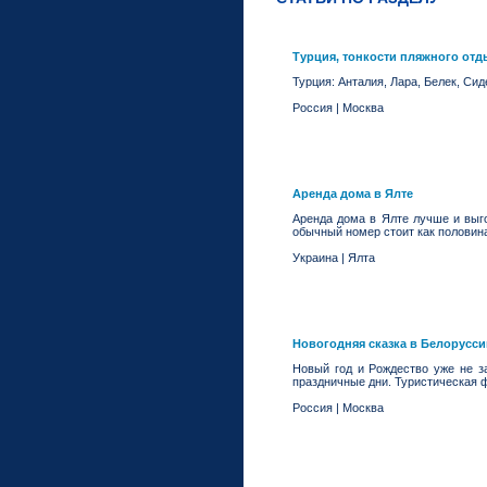
Турция, тонкости пляжного отд
Турция: Анталия, Лара, Белек, Си
Россия
|
Москва
Аренда дома в Ялте
Аренда дома в Ялте лучше и выго
обычный номер стоит как половина
Украина
|
Ялта
Новогодняя сказка в Белорусси
Новый год и Рождество уже не з
праздничные дни. Туристическая 
Россия
|
Москва