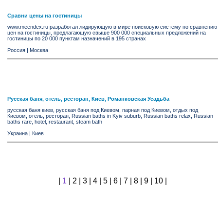
Сравни цены на гостиницы
www.meendex.ru разработал лидирующую в мире поисковую систему по сравнению
цен на гостиницы, предлагающую свыше 900 000 специальных предложений на
гостиницы по 20 000 пунктам назначений в 195 странах
Россия
|
Москва
Русская баня, отель, ресторан, Киев, Романковская Усадьба
русская баня киев, русская баня под Киевом, парная под Киевом, отдых под
Киевом, отель, ресторан, Russian baths in Kyiv suburb, Russian baths relax, Russian
baths rare, hotel, restaurant, steam bath
Украина
|
Киев
|
1
|
2
|
3
|
4
|
5
|
6
|
7
|
8
|
9
|
10
|