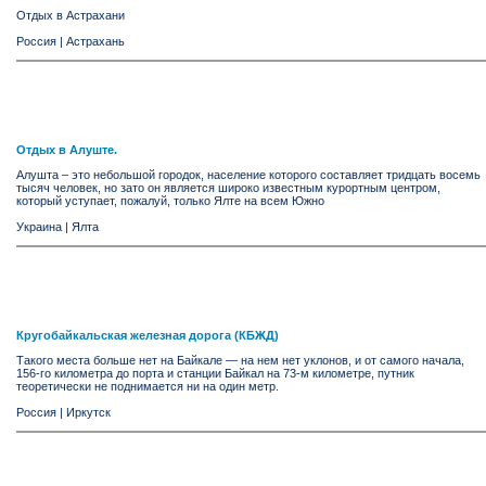
Отдых в Астрахани
Россия
|
Астрахань
Отдых в Алуште.
Алушта – это небольшой городок, население которого составляет тридцать восемь
тысяч человек, но зато он является широко известным курортным центром,
который уступает, пожалуй, только Ялте на всем Южно
Украина
|
Ялта
Кругобайкальская железная дорога (КБЖД)
Такого места больше нет на Байкале — на нем нет уклонов, и от самого начала,
156-го километра до порта и станции Байкал на 73-м километре, путник
теоретически не поднимается ни на один метр.
Россия
|
Иркутск