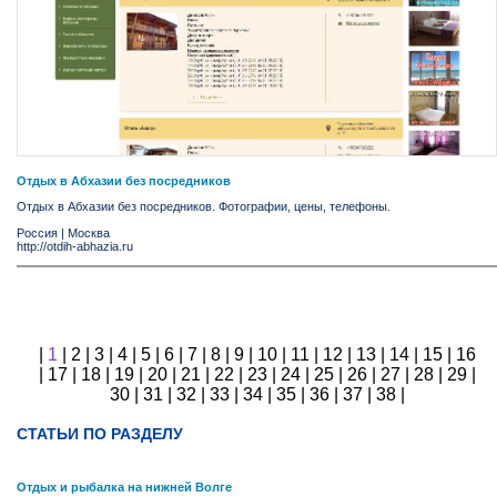
Отдых в Абхазии без посредников
Отдых в Абхазии без посредников. Фотографии, цены, телефоны.
Россия
|
Москва
http://otdih-abhazia.ru
|
1
|
2
|
3
|
4
|
5
|
6
|
7
|
8
|
9
|
10
|
11
|
12
|
13
|
14
|
15
|
16
|
17
|
18
|
19
|
20
|
21
|
22
|
23
|
24
|
25
|
26
|
27
|
28
|
29
|
30
|
31
|
32
|
33
|
34
|
35
|
36
|
37
|
38
|
СТАТЬИ ПО РАЗДЕЛУ
Отдых и рыбалка на нижней Волге