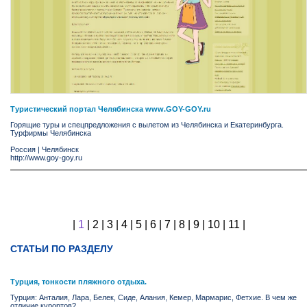
Туристический портал Челябинска www.GOY-GOY.ru
Горящие туры и спецпредложения с вылетом из Челябинска и Екатеринбурга.
Турфирмы Челябинска
Россия
|
Челябинск
http://www.goy-goy.ru
|
1
|
2
|
3
|
4
|
5
|
6
|
7
|
8
|
9
|
10
|
11
|
СТАТЬИ ПО РАЗДЕЛУ
Турция, тонкости пляжного отдыха.
Турция: Анталия, Лара, Белек, Сиде, Алания, Кемер, Мармарис, Фетхие. В чем же
отличие курортов?